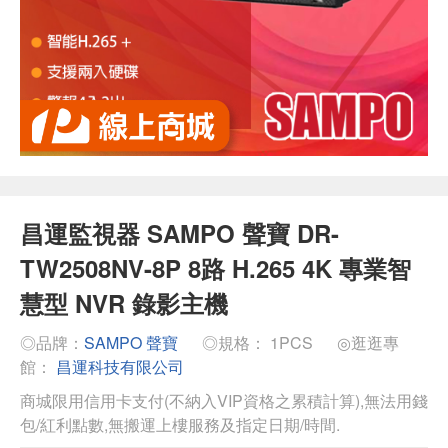
昌運監視器 SAMPO 聲寶 DR-
TW2508NV-8P 8路 H.265 4K 專業智
慧型 NVR 錄影主機
◎品牌：
SAMPO 聲寶
◎規格： 1PCS
◎逛逛專
館：
昌運科技有限公司
商城限用信用卡支付(不納入VIP資格之累積計算),無法用錢
包/紅利點數,無搬運上樓服務及指定日期/時間.