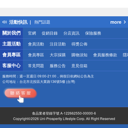
偏遠地區配送
詐騙網頁！請小心！
得獎公告
活動快訊
more
熱門話題
銀行優惠
關於我們
官網
促銷目錄
分店資訊
保險服務
偏遠地區配送
詐騙網頁！請小心！
主題活動
會員活動
注目活動
得獎公佈
會員專區
會員專區
大宗採購
購物須知
會員服務條款
隱
客服中心
常見問題
服務公告
意見信箱
服務時間：
週一至週日 09:00-21:00，例假日依網站公告為主
公司地址：
台北市北投區大業路136號5樓 (台灣)
食品業者登錄字號 A-122662550-00000-6
Copyright©2026 Uni-Prosperity Lifestyle Corp. All Right Reserved