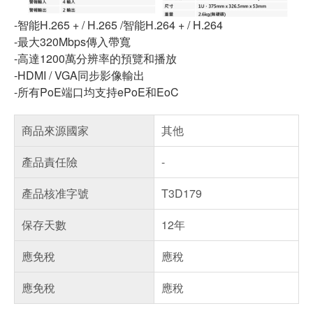
-智能H.265 + / H.265 /智能H.264 + / H.264
-最大320Mbps傳入帶寬
-高達1200萬分辨率的預覽和播放
-HDMI / VGA同步影像輸出
-所有PoE端口均支持ePoE和EoC
商品來源國家
其他
產品責任險
-
產品核准字號
T3D179
保存天數
12年
應免稅
應稅
應免稅
應稅