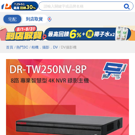
宅配
到店取貨
首頁
/ 熱門3C
/ 相機．攝影．DV
/ DV攝影機