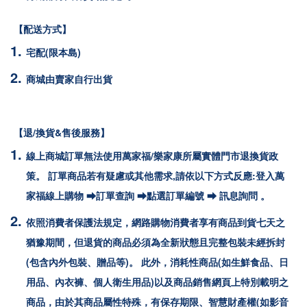
【配送方式】
宅配(限本島)
商城由賣家自行出貨
【退/換貨&售後服務】
線上商城訂單無法使用萬家福/樂家康所屬實體門市退換貨政
策。 訂單商品若有疑慮或其他需求,請依以下方式反應:登入萬
家福線上購物 ⮕訂單查詢 ⮕點選訂單編號 ⮕ 訊息詢問 。
依照消費者保護法規定，網路購物消費者享有商品到貨七天之
猶豫期間，但退貨的商品必須為全新狀態且完整包裝未經拆封
(包含內外包裝、贈品等)。 此外，消耗性商品(如生鮮食品、日
用品、內衣褲、個人衛生用品)以及商品銷售網頁上特別載明之
商品，由於其商品屬性特殊，有保存期限、智慧財產權(如影音