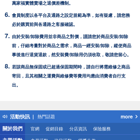
萬家福
實體賣場之退價差機制。
會員制度以各平台及通路之設定規範為準，如有疑慮，請您務
必於購買前與各通路之客服確認。
由於安裝/卸除費用並非商品之對價，謹請您於商品安裝/卸除
前，仔細考量對於商品之需求，商品一經安裝/卸除，縱使商品
事後進行退貨退款，然安裝費/卸除用仍須收取，敬請您留心。
若該商品無保固或已超過保固期間時，請自行將需維修之商品
寄回，且其相關之運費與維修費等費用均應由消費者自行支
出。
偏遠地區配送
詐騙網頁！請小心！
得獎公告
活動快訊
more
熱門話題
銀行優惠
關於我們
官網
促銷目錄
分店資訊
保險服務
偏遠地區配送
詐騙網頁！請小心！