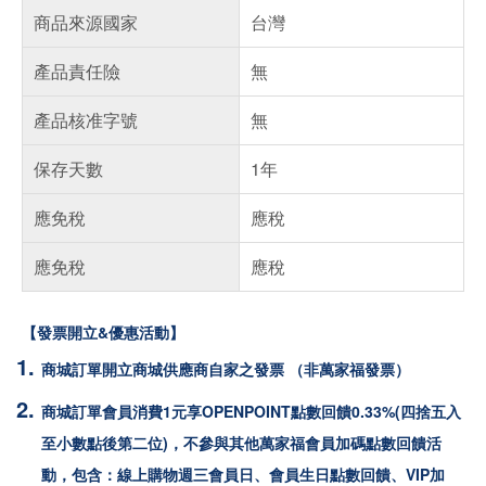
商品來源國家
台灣
產品責任險
無
產品核准字號
無
保存天數
1年
應免稅
應稅
應免稅
應稅
【發票開立&優惠活動】
商城訂單開立商城供應商自家之發票 （非萬家福發票）
商城訂單會員消費1元享OPENPOINT點數回饋0.33%(四捨五入
至小數點後第二位)，不參與其他萬家福會員加碼點數回饋活
動，包含：線上購物週三會員日、會員生日點數回饋、VIP加