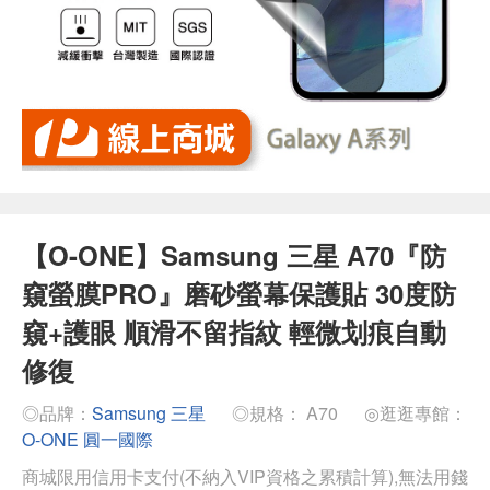
【O-ONE】Samsung 三星 A70『防
窺螢膜PRO』磨砂螢幕保護貼 30度防
窺+護眼 順滑不留指紋 輕微划痕自動
修復
◎品牌：
Samsung 三星
◎規格： A70
◎逛逛專館：
O-ONE 圓一國際
商城限用信用卡支付(不納入VIP資格之累積計算),無法用錢