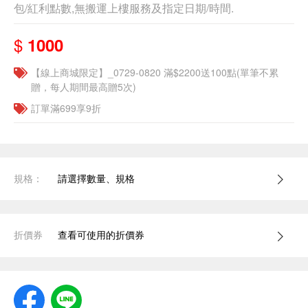
包/紅利點數,無搬運上樓服務及指定日期/時間.
$
1000
【線上商城限定】_0729-0820 滿$2200送100點(單筆不累
贈，每人期間最高贈5次)
訂單滿699享9折
規格：
請選擇數量、規格
折價券
查看可使用的折價券