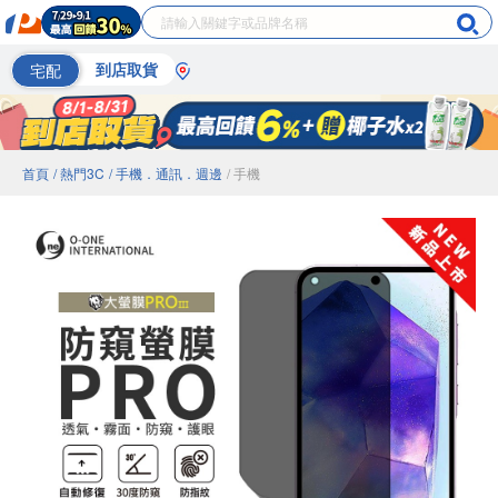
宅配
到店取貨
首頁
/ 熱門3C
/ 手機．通訊．週邊
/ 手機