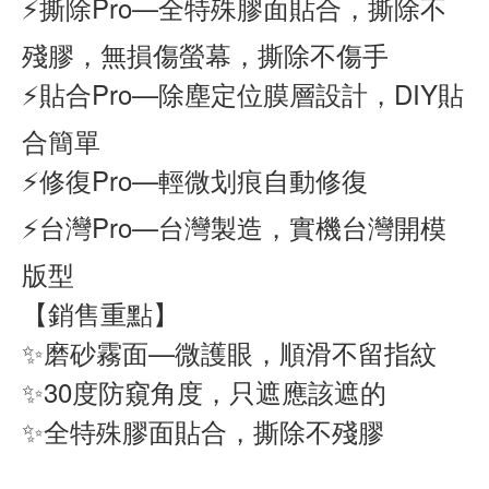
⚡撕除Pro—全特殊膠面貼合，撕除不
殘膠，無損傷螢幕，撕除不傷手
⚡貼合Pro—除塵定位膜層設計，DIY貼
合簡單
⚡修復Pro—輕微划痕自動修復
⚡台灣Pro—台灣製造，實機台灣開模
版型
【銷售重點】
✨磨砂霧面—微護眼，順滑不留指紋
✨30度防窺角度，只遮應該遮的
✨全特殊膠面貼合，撕除不殘膠