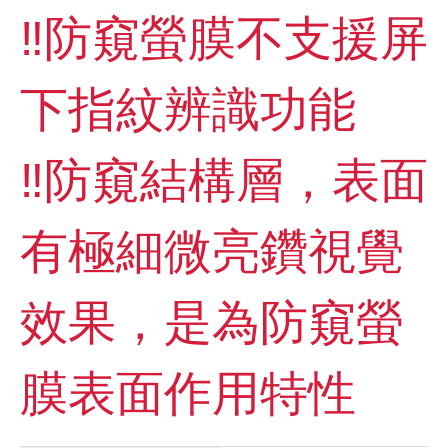
‼️防窺螢膜不支援屏
下指紋辨識功能
‼️防窺結構層，表面
有極細微亮鑽視覺
效果，是為防窺螢
膜表面作用特性