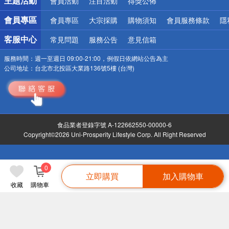
主題活動
會員活動
注目活動
得獎公佈
會員專區
會員專區
大宗採購
購物須知
會員服務條款
隱
客服中心
常見問題
服務公告
意見信箱
服務時間：
週一至週日 09:00-21:00，例假日依網站公告為主
公司地址：
台北市北投區大業路136號5樓 (台灣)
食品業者登錄字號 A-122662550-00000-6
Copyright©2026 Uni-Prosperity Lifestyle Corp. All Right Reserved
0
立即購買
加入購物車
收藏
購物車