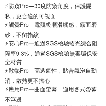
⚡防窺Pro—30度防窺角度，保護隱
私，更合適的可視面
⚡觸覺Pro—電競級順滑觸感，霧面磨
砂，不留指紋
⚡安心Pro—通過SGS檢驗藍光綜合阻
隔率9.3%，通過SGS檢驗無毒環保安
全材質
⚡散熱Pro—高透氣性，貼合氣泡自動
消，散熱更不擔心
⚡應用Pro—曲面螢幕，適用各式螢幕
不浮邊