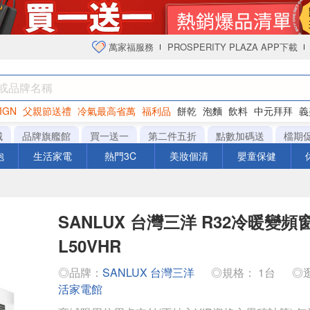
萬家福服務
PROSPERITY PLAZA APP下載
IGN
父親節送禮
冷氣最高省萬
福利品
餅乾
泡麵
飲料
中元拜拜
義
衛生紙
城
品牌旗艦館
買一送一
第二件五折
點數加碼送
檔期
泡
生活家電
熱門3C
美妝個清
嬰童保健
SANLUX 台灣三洋 R32冷暖變頻窗
L50VHR
◎品牌：
SANLUX 台灣三洋
◎規格： 1台
◎
活家電館