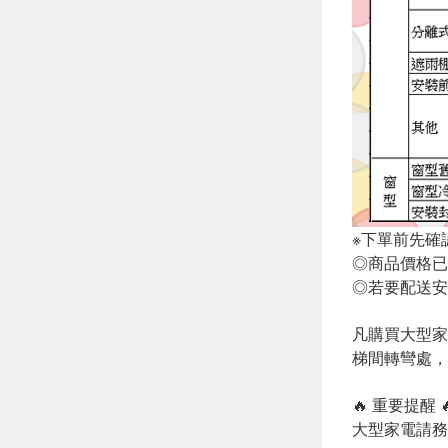
※下單前先確
◎商品價格已
◎若要配送安
凡購買大型家
梯間轉彎處，
🔥 重要提醒 
大型家電請務