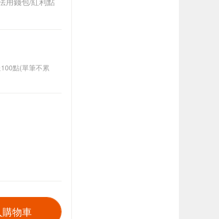
法用錢包/紅利點
送100點(單筆不累
入購物車