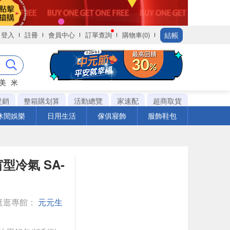
結帳
登入
註冊
會員中心
訂單查詢
購物車(0)
美
米
促銷
整箱購划算
活動總覽
家速配
超商取貨
休閒娛樂
日用生活
傢俱寢飾
服飾鞋包
型冷氣 SA-
逛逛專館：
元元生