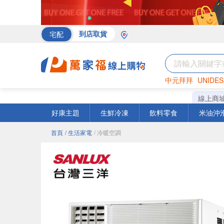
宅配
到店取貨
中元拜拜
UNIDES
海苔
巧克力
罐頭
線上商
好康主題
生鮮冷凍
飲料零食
米油沖
首頁
/ 生活家電
/ 冷暖空調