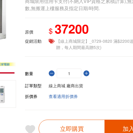
商城限用信用卡支付(不納入VIP資格之累積計算),無
數,無搬運上樓服務及指定日期/時間.
37200
$
原價
促銷活動
【線上商城限定】_0729-0820 滿$2200
贈，每人期間最高贈5次)
數量
訂單類型
線上商城 廠商出貨
折價券
查看適用折價券
立即購買
加