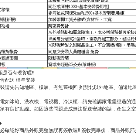
認是否有現貨喔!!
含配送 標準安裝
裝請先告知地區、樓層、有無舊機回收(雙北以外地區、偏遠地區
電如冰箱、洗衣機、電視機、冷凍櫃…請先確認家電需經過的通
須有良好動線。如因這些問題造成無法配送安裝的話，產生之空
🔥
必確認好商品外觀完整無誤再簽收喔!! 簽收完畢後，商品外觀部