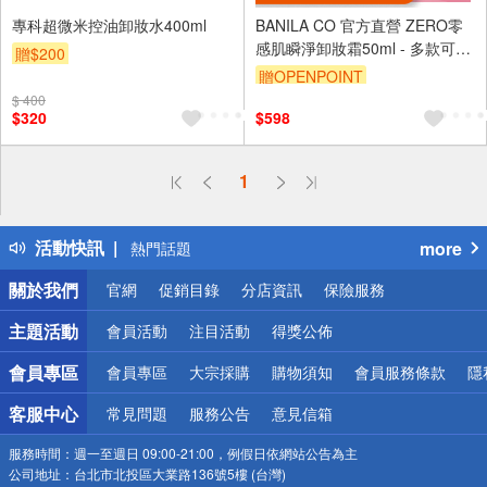
專科超微米控油卸妝水400ml
BANILA CO 官方直營 ZERO零
感肌瞬淨卸妝霜50ml - 多款可選
贈$200
| 購綺麗
贈OPENPOINT
$ 400
$320
$598
偏遠地區配送
1
詐騙網頁！請小心！
得獎公告
活動快訊
more
熱門話題
銀行優惠
關於我們
官網
促銷目錄
分店資訊
保險服務
偏遠地區配送
詐騙網頁！請小心！
主題活動
會員活動
注目活動
得獎公佈
會員專區
會員專區
大宗採購
購物須知
會員服務條款
隱
客服中心
常見問題
服務公告
意見信箱
服務時間：
週一至週日 09:00-21:00，例假日依網站公告為主
公司地址：
台北市北投區大業路136號5樓 (台灣)