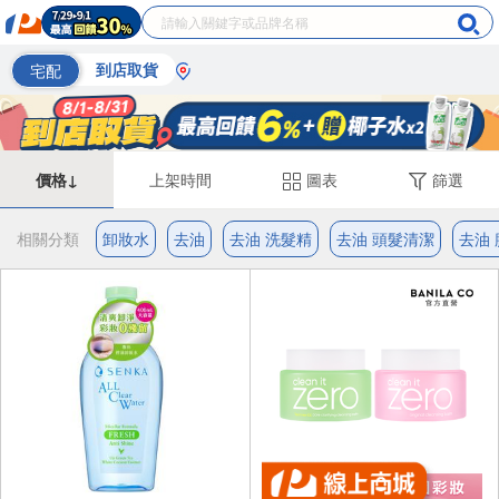
宅配
到店取貨
價格↓
上架時間
圖表
篩選
相關分類
卸妝水
去油
去油 洗髮精
去油 頭髮清潔
去油