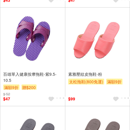
$43
$47
百雄單入健康按摩拖鞋-紫9.5-
素雅壓紋皮拖鞋-粉
10.5
太松拖鞋(800免運)
滿額9折
滿額9折
贈$200
贈$200
$ 52
$47
$99