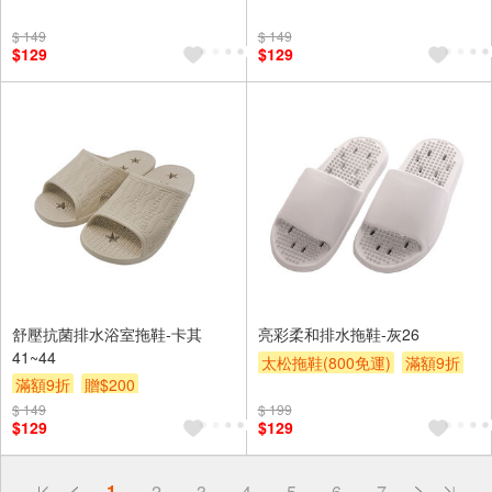
$ 149
$ 149
$129
$129
舒壓抗菌排水浴室拖鞋-卡其
亮彩柔和排水拖鞋-灰26
41~44
太松拖鞋(800免運)
滿額9折
滿額9折
贈$200
贈$200
$ 149
$ 199
$129
$129
偏遠地區配送
1
2
3
4
5
6
7