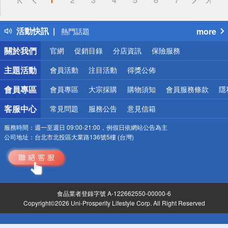
詐騙網頁！請小心！
得獎公告
活動快訊
more
熱門話題
銀行優惠
關於我們
官網
促銷目錄
分店資訊
保險服務
偏遠地區配送
詐騙網頁！請小心！
主題活動
會員活動
注目活動
得獎公佈
會員專區
會員專區
大宗採購
購物須知
會員服務條款
隱
客服中心
常見問題
服務公告
意見信箱
服務時間：
週一至週日 09:00-21:00，例假日依網站公告為主
公司地址：
台北市北投區大業路136號5樓 (台灣)
食品業者登錄字號 A-122662550-00000-6
Copyright©2026 Uni-Prosperity Lifestyle Corp. All Right Reserved