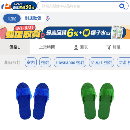
宅配
到店取貨
價格↓
上架時間
圖表
篩選
相關分類
室內
拖鞋
Havaianas 拖鞋
哈瓦仕 拖鞋
防滑 