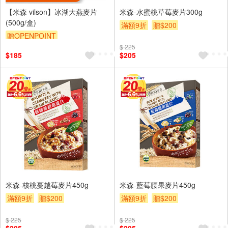
【米森 vilson】冰湖大燕麥片
米森-水蜜桃草莓麥片300g
(500g/盒)
滿額9折
贈$200
贈OPENPOINT
$ 225
$185
$205
米森-核桃蔓越莓麥片450g
米森-藍莓腰果麥片450g
滿額9折
贈$200
滿額9折
贈$200
$ 225
$ 225