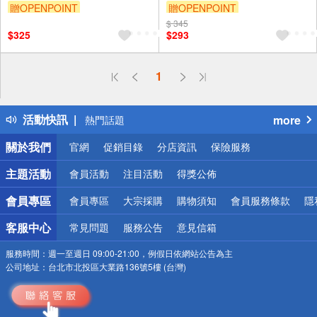
贈OPENPOINT
贈OPENPOINT
$ 345
$325
$293
偏遠地區配送
1
詐騙網頁！請小心！
得獎公告
活動快訊
more
熱門話題
銀行優惠
關於我們
官網
促銷目錄
分店資訊
保險服務
偏遠地區配送
詐騙網頁！請小心！
主題活動
會員活動
注目活動
得獎公佈
會員專區
會員專區
大宗採購
購物須知
會員服務條款
隱
客服中心
常見問題
服務公告
意見信箱
服務時間：
週一至週日 09:00-21:00，例假日依網站公告為主
公司地址：
台北市北投區大業路136號5樓 (台灣)