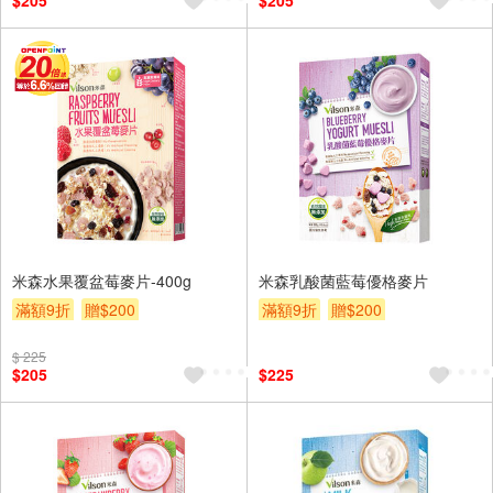
$205
$205
米森水果覆盆莓麥片-400g
米森乳酸菌藍莓優格麥片
滿額9折
贈$200
滿額9折
贈$200
$ 225
$205
$225