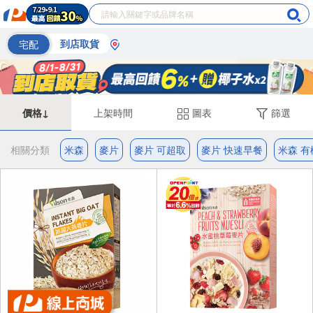
宅配
到店取貨
價格↓
上架時間
圖表
篩選
相關分類
米森
麥片
麥片 可超取
麥片 快速早餐
米森 有