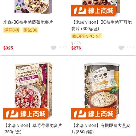
米森-BC益生菌藍莓脆麥片
【米森 vilson】BC益生菌可可脆
麥片 (300g/盒)
滿額9折
贈$200
贈OPENPOINT
$ 325
$325
$276
【米森 vilson】草莓莓果脆麥片
【米森 vilson】有機即食大燕麥
(350g/盒)
片(880g/罐)