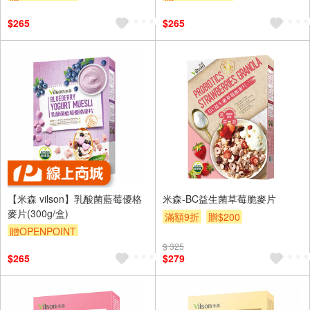
$265
$265
【米森 vilson】乳酸菌藍莓優格
米森-BC益生菌草莓脆麥片
麥片(300g/盒)
滿額9折
贈$200
贈OPENPOINT
$ 325
$265
$279