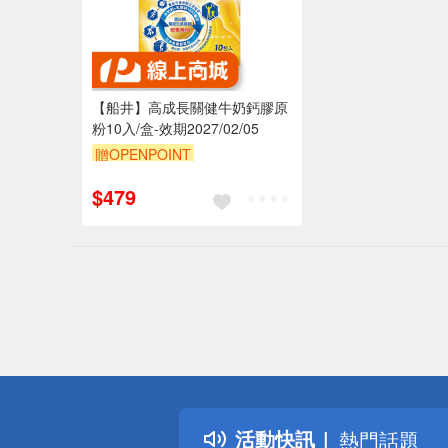
【船井】高成長關健牛奶鈣膠原
粉10入/盒-效期2027/02/05
贈OPENPOINT
$479
偏遠地區配
詐騙網頁！
得獎公告
活動快訊
熱門話題