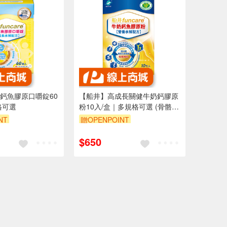
鈣魚膠原口嚼錠60
【船井】高成長關健牛奶鈣膠原
格可選
粉10入/盒｜多規格可選 (骨骼保
健X成長補給)
NT
贈OPENPOINT
$650