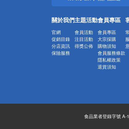
銀行優惠
偏遠地區配
關於我們
主題活動
會員專區
詐騙網頁！
官網
會員活動
會員專區
促銷目錄
注目活動
大宗採購
分店資訊
得獎公佈
購物須知
保險服務
會員服務條款
隱私權政策
退貨須知
食品業者登錄字號 A-122