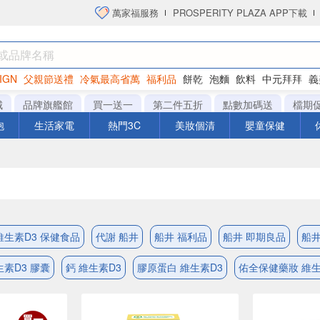
萬家福服務
PROSPERITY PLAZA APP下載
IGN
父親節送禮
冷氣最高省萬
福利品
餅乾
泡麵
飲料
中元拜拜
義
衛生紙
城
品牌旗艦館
買一送一
第二件五折
點數加碼送
檔期
泡
生活家電
熱門3C
美妝個清
嬰童保健
維生素D3 保健食品
代謝 船井
船井 福利品
船井 即期良品
船井 
生素D3 膠囊
鈣 維生素D3
膠原蛋白 維生素D3
佑全保健藥妝 維生