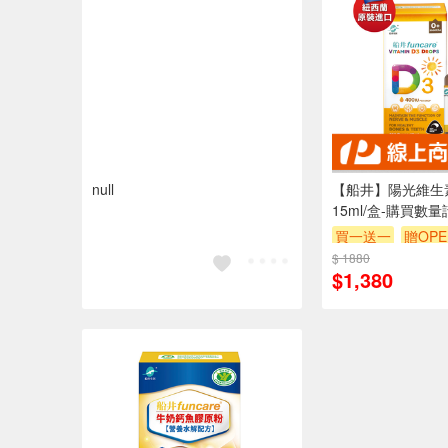
null
【船井】陽光維生
15ml/盒-購買數
買一送一
贈OPE
$ 1880
$1,380