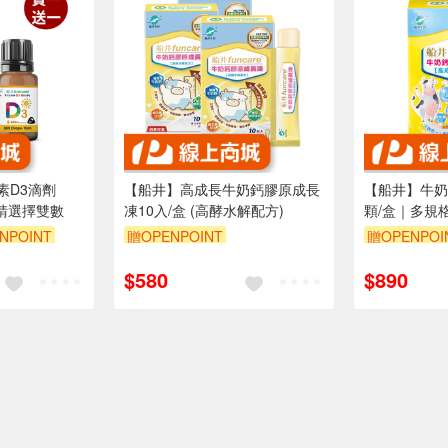
素D3滴劑
【船井】高成長牛奶鈣膠原成長
【船井】牛奶
量請選擇雙數
凍10入/盒 (高酵水解配方)
顆/盒｜多規
NPOINT
贈OPENPOINT
贈OPENPOI
$580
$890