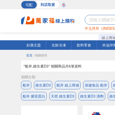
宅配
到店取貨
中元拜拜
UNIDES
海苔
巧克力
罐頭
線上商
好康主題
生鮮冷凍
飲料零食
米油沖
首頁
/ 相關搜尋
"船井,維生素D3" 相關商品共
6
筆資料
相關分類
船井
維生素D3
船井 線上商城
保健食品 船井
船井 膠原蛋白
天然 維生素D3
維生素D3 滴劑
維