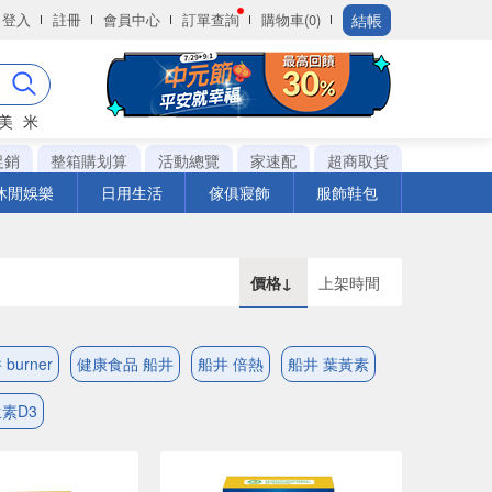
結帳
登入
註冊
會員中心
訂單查詢
購物車(0)
美
米
促銷
整箱購划算
活動總覽
家速配
超商取貨
休閒娛樂
日用生活
傢俱寢飾
服飾鞋包
價格↓
上架時間
burner
健康食品 船井
船井 倍熱
船井 葉黃素
素D3