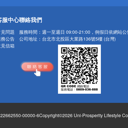
送
客服中心
聯絡我們
請小心！
常見問題
服務時間：
週一至週日 09:00-21:00，例假日依網站
服務公告
公司地址：
台北市北投區大業路136號5樓 (台灣)
意見信箱
662550-00000-6
Copyright©2026 Uni-Prosperity Lifestyle Co