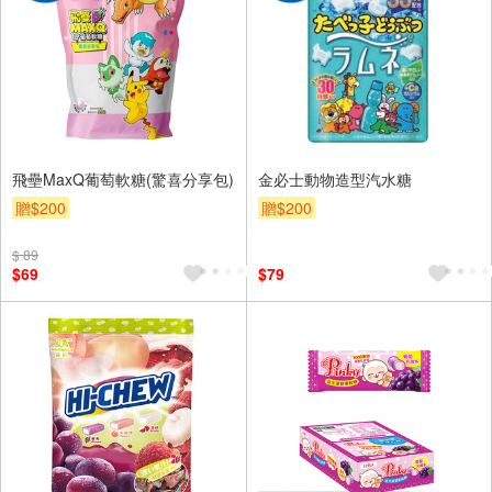
飛壘MaxQ葡萄軟糖(驚喜分享包)
金必士動物造型汽水糖
贈$200
贈$200
$ 89
$69
$79