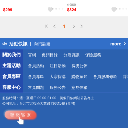
$ 360
$299
$324
偏遠地區配送
1
詐騙網頁！請小心！
得獎公告
活動快訊
more
熱門話題
銀行優惠
關於我們
官網
促銷目錄
分店資訊
保險服務
偏遠地區配送
詐騙網頁！請小心！
主題活動
會員活動
注目活動
得獎公佈
會員專區
會員專區
大宗採購
購物須知
會員服務條款
隱
客服中心
常見問題
服務公告
意見信箱
服務時間：
週一至週日 09:00-21:00，例假日依網站公告為主
公司地址：
台北市北投區大業路136號5樓 (台灣)