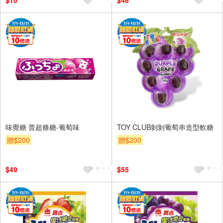
$10
$46
味覺糖 普超條糖-葡萄味
TOY CLUB剝剝葡萄串造型軟糖
贈$200
贈$200
$49
$55