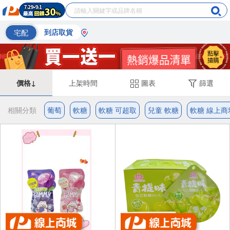
宅配
到店取貨
價格↓
上架時間
圖表
篩選
相關分類
葡萄
軟糖
軟糖 可超取
兒童 軟糖
軟糖 線上商