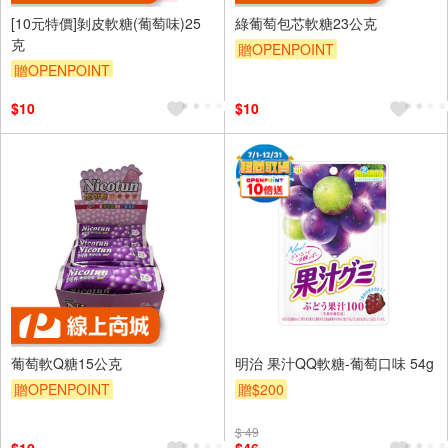
[10元特價]剝皮軟糖(葡萄味)25
綠葡萄包芯軟糖23公克
克
贈OPENPOINT
贈OPENPOINT
$10
$10
葡萄軟Q糖15公克
明治 果汁QQ軟糖-葡萄口味 54g
贈OPENPOINT
贈$200
$ 49