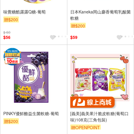
味覺糖酷露露Q糖-葡萄
日本Kaneka岡山麝香葡萄乳酸菌
軟糖
贈$200
贈$200
$ 60
$56
$59
PINKY優鮮酪益生菌軟糖-葡萄
[義美]義美果汁脆皮軟糖(葡萄口
味)108克(三角包裝)
贈$200
贈OPENPOINT