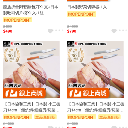
龍族折疊附套麵包刀X1支+日本
日本製野菜切碎器-1入
製吐司切片模X1入-1組
贈OPENPOINT
贈OPENPOINT
$ 800
$ 1000
$490
$790
【日本協和工業】日本製 小三德
【日本協和工業】日本製 小三德
刀14cm（鉬釩鋼/鋸齒刃/切菜刀/
刀14cm（鉬釩鋼/鋸齒刃/切菜刀/
切肉刀/多用途料理刀/夢MUGEN
切肉刀/多用途料理刀/夢MUGEN
贈OPENPOINT
單品享88折
贈OPENPOINT
單品享88折
系列)橘色款
系列)灰色款
$ 1300
$ 1300