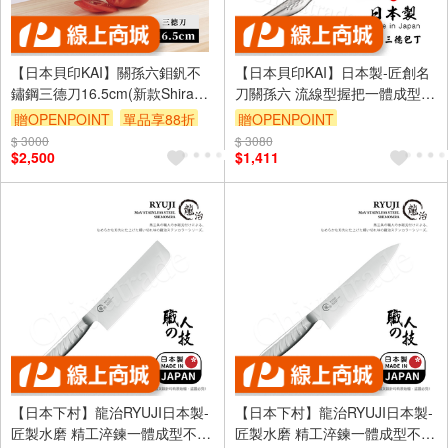
【日本貝印KAI】關孫六鉬釩不
【日本貝印KAI】日本製-匠創名
鏽鋼三德刀16.5cm(新款Shiraai
刀關孫六 流線型握把一體成型不
系列/日本製造)
鏽鋼刀-16.5cm(廚房三德包丁)
贈OPENPOINT
單品享88折
贈OPENPOINT
$ 3000
$ 3080
$2,500
$1,411
【日本下村】龍治RYUJI日本製-
【日本下村】龍治RYUJI日本製-
匠製水磨 精工淬鍊一體成型不鏽
匠製水磨 精工淬鍊一體成型不鏽