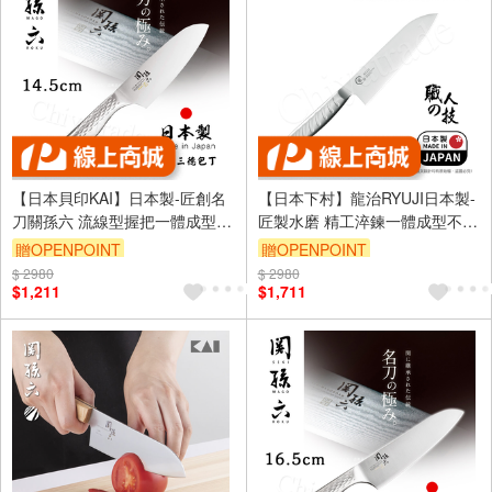
【日本貝印KAI】日本製-匠創名
【日本下村】龍治RYUJI日本製-
刀關孫六 流線型握把一體成型不
匠製水磨 精工淬鍊一體成型不鏽
鏽鋼刀-14.5cm(小三德包丁)
鋼刀-17cm(三德包丁)
贈OPENPOINT
贈OPENPOINT
$ 2980
$ 2980
$1,211
$1,711