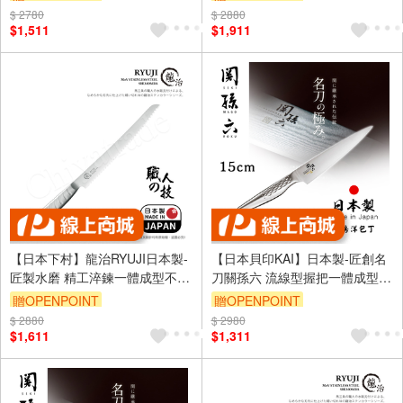
$ 2780
$ 2880
$1,511
$1,911
【日本下村】龍治RYUJI日本製-
【日本貝印KAI】日本製-匠創名
匠製水磨 精工淬鍊一體成型不鏽
刀關孫六 流線型握把一體成型不
鋼刀-23cm(麵包刀)
鏽鋼刀-15cm(廚房小刀)
贈OPENPOINT
贈OPENPOINT
$ 2880
$ 2980
$1,611
$1,311