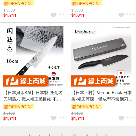
鋼刀-16.5cm(中華菜刀)
鋼刀-18cm(牛刀)
贈OPENPOINT
贈OPENPOINT
$ 3080
$ 3080
$1,711
$1,811
【日本貝印KAI】日本製-匠創名
【日本下村】Verdun Black 日本
刀關孫六 職人精工槌目紋 不鏽
製-精工淬湅一體成型不鏽鋼刀
鋼牛刀-18cm(牛刀)
黑刃 黑刀16.5cm(廚房三德包丁)
贈OPENPOINT
贈OPENPOINT
$ 3180
$ 3180
$1,711
$1,711
偏遠地區配送
1
2
3
4