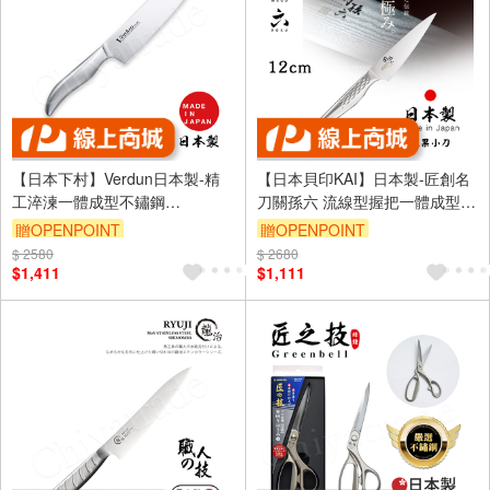
【日本下村】Verdun日本製-精
【日本貝印KAI】日本製-匠創名
工淬湅一體成型不鏽鋼
刀關孫六 流線型握把一體成型不
刀-16.5cm(廚房三德包丁)
鏽鋼刀-12cm(蔬果小刀)
贈OPENPOINT
贈OPENPOINT
$ 2580
$ 2680
$1,411
$1,111