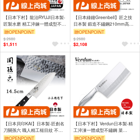
【日本下村】龍治RYUJI日本製-
【日本綠鐘Greenbell】匠之技
匠製水磨 精工淬鍊一體成型不鏽
日本製 鍛造不鏽鋼210mm高品
鋼刀-15cm(廚房小刀)
質裁布剪刀 G-5145-S號
贈OPENPOINT
贈OPENPOINT
$ 2680
$ 2680
$1,511
$2,108
【日本貝印KAI】日本製-匠創名
【日本下村】Verdun日本製-精
刀關孫六 職人精工槌目紋 不鏽
工淬湅一體成型不鏽鋼 菜
鋼三德刀-14.5cm(小三德刀)
刀-18cm(中華菜刀)
贈OPENPOINT
贈OPENPOINT