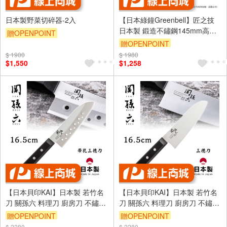
日本製野菜切碎器-2入
【日本綠鐘Greenbell】匠之技
日本製 鍛造不鏽鋼145mm高品
贈OPENPOINT
質理髮剪刀 G-5001
贈OPENPOINT
$ 1900
$ 1980
$1,550
$1,258
【日本貝印KAI】日本製 若竹名
【日本貝印KAI】日本製 若竹名
刀 關孫六 料理刀 廚房刀 不鏽鋼
刀 關孫六 料理刀 廚房刀 不鏽鋼
刀-16.5cm(帶孔三德刀)
刀-16.5cm(三德刀)
贈OPENPOINT
贈OPENPOINT
$ 2280
$ 2280