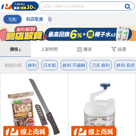
宅配
到店取貨
價格↓
上架時間
圖表
篩選
相關分類
鋒利
日本製
鋒利 不鏽鋼
刀具 鋒利
鋒利 廚房