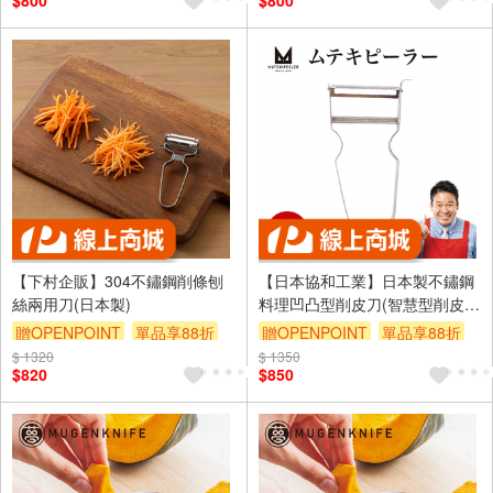
$800
$800
【下村企販】304不鏽鋼削條刨
【日本協和工業】日本製不鏽鋼
絲兩用刀(日本製)
料理凹凸型削皮刀(智慧型削皮
器/MUTEKIBASAMI系列)
贈OPENPOINT
單品享88折
贈OPENPOINT
單品享88折
$ 1320
$ 1350
$820
$850