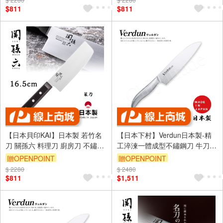
$811
$811
【日本貝印KAI】日本製 若竹名
【日本下村】Verdun日本製-精
刀 關孫六 料理刀 廚房刀 不鏽鋼
工淬湅一體成型不鏽鋼刀 牛刀
刀-16.5cm(菜刀)
18.5cm(專用廚師刀)
贈OPENPOINT
贈OPENPOINT
$ 2280
$ 2480
$811
$1,511