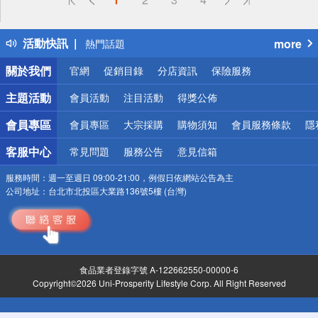
詐騙網頁！請小心！
得獎公告
活動快訊
more
熱門話題
銀行優惠
關於我們
官網
促銷目錄
分店資訊
保險服務
偏遠地區配送
詐騙網頁！請小心！
主題活動
會員活動
注目活動
得獎公佈
會員專區
會員專區
大宗採購
購物須知
會員服務條款
隱
客服中心
常見問題
服務公告
意見信箱
服務時間：
週一至週日 09:00-21:00，例假日依網站公告為主
公司地址：
台北市北投區大業路136號5樓 (台灣)
食品業者登錄字號 A-122662550-00000-6
Copyright©2026 Uni-Prosperity Lifestyle Corp. All Right Reserved