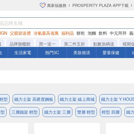
萬家福服務
PROSPERITY PLAZA APP下載
IGN
父親節送禮
冷氣最高省萬
福利品
餅乾
泡麵
飲料
中元拜拜
義
洋芋片
城
品牌旗艦館
買一送一
第二件五折
點數加碼送
檔期
泡
生活家電
熱門3C
美妝個清
嬰童保健
 輕型
鐵力士架 高硬度鋼板
鐵力士架 線上商城
鐵力士架 Y HOU
輕型
三層鐵架 輕型
鐵力士架 三層
雙層 輕型
輕型 四層
鐵力