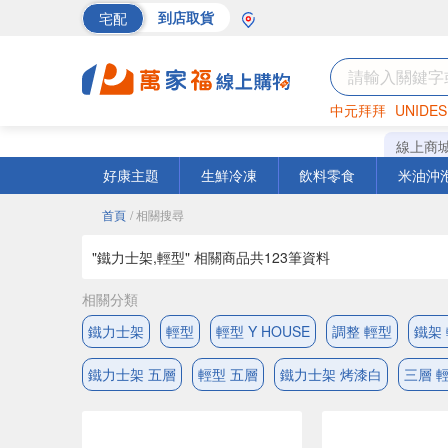
宅配
到店取貨
中元拜拜
UNIDES
巧克力
罐頭
海苔
線上商
好康主題
生鮮冷凍
飲料零食
米油沖
首頁
/ 相關搜尋
"鐵力士架,輕型" 相關商品共
123
筆資料
相關分類
鐵力士架
輕型
輕型 Y HOUSE
調整 輕型
鐵架
鐵力士架 五層
輕型 五層
鐵力士架 烤漆白
三層 