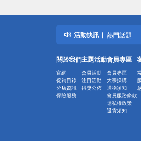
偏遠地區配
詐騙網頁！
得獎公告
活動快訊
熱門話題
銀行優惠
偏遠地區配
關於我們
主題活動
會員專區
詐騙網頁！
官網
會員活動
會員專區
促銷目錄
注目活動
大宗採購
分店資訊
得獎公佈
購物須知
保險服務
會員服務條款
隱私權政策
退貨須知