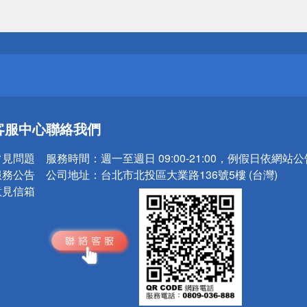
送
請小心！
送
客服中心
聯絡我們
請小心！
常見問題
服務時間：
週一至週日 09:00-21:00，例假日依網站
服務公告
公司地址：
台北市北投區大業路136號5樓 (台灣)
意見信箱