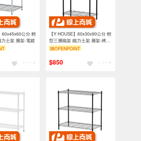
】60x45x60公分 輕
【Y HOUSE】60x30x90公分 輕
鐵力士架 層架-電鍍
型三層鐵架 鐵力士架 層架-烤漆
黑
NT
贈OPENPOINT
享95折
訂單滿1999享95折
$850