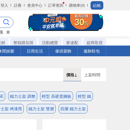
結帳
登入
註冊
會員中心
訂單查詢
購物車(0)
美
米
促銷
整箱購划算
活動總覽
家速配
超商取貨
休閒娛樂
日用生活
傢俱寢飾
服飾鞋包
價格↓
上架時間
SE
鐵力士架 調整
輕型 高硬度鋼板
輕型 鐵
士架 烤漆黑
鐵力士架 雙層
四層 鐵力士架