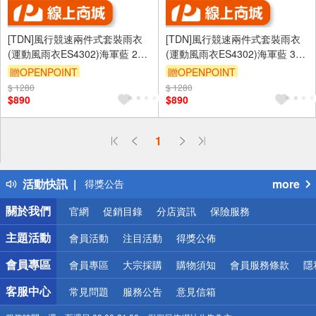
[TDN]風行競速兩件式套裝雨衣
[TDN]風行競速兩件式套裝雨衣
(運動風雨衣ES4302)海軍藍 2XL
(運動風雨衣ES4302)海軍藍 3XL
號
號
贈OPENPOINT
贈OPENPOINT
$ 1280
$ 1280
$890
$890
1
偏遠地區配送
詐騙網頁！請小心！
活動快訊
more
得獎公告
熱門話題
關於我們
官網
促銷目錄
分店資訊
保險服務
銀行優惠
偏遠地區配送
主題活動
會員活動
注目活動
得獎公佈
詐騙網頁！請小心！
會員專區
會員專區
大宗採購
購物須知
會員服務條款
隱
客服中心
常見問題
服務公告
意見信箱