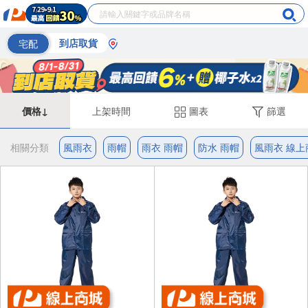
宅配
到店取貨
價格↓
上架時間
圖表
篩選
相關分類
風雨衣
雨帽
雨衣 雨帽
防水 雨帽
風雨衣 線上