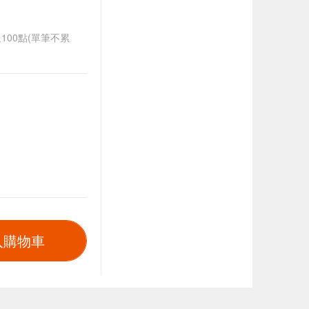
送100點(單筆不累
入購物車