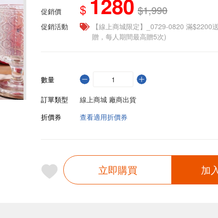
1280
$
$1,990
促銷價
促銷活動
【線上商城限定】_0729-0820 滿$2200
贈，每人期間最高贈5次)
數量
訂單類型
線上商城 廠商出貨
折價券
查看適用折價券
立即購買
加