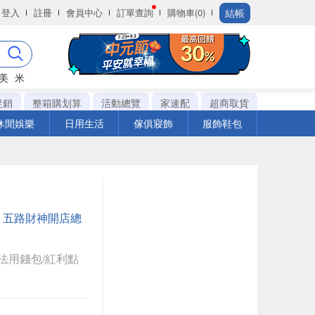
結帳
登入
註冊
會員中心
訂單查詢
購物車(0)
美
米
促銷
整箱購划算
活動總覽
家速配
超商取貨
休閒娛樂
日用生活
傢俱寢飾
服飾鞋包
：
五路財神開店總
法用錢包/紅利點