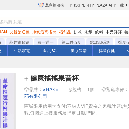
萬家福服務
PROSPERITY PLAZA APP下載
IGN
父親節送禮
冷氣最高省萬
福利品
餅乾
泡麵
飲料
中元拜拜
義
衛生紙
城
品牌旗艦館
買一送一
第二件五折
點數加碼送
檔期
泡
生活家電
熱門3C
美妝個清
嬰童保健
+ 健康搖搖果昔杯
◎品牌：
SHAKE+
◎規格： 1個
◎逛逛專館
部有限公司
商城限用信用卡支付(不納入VIP資格之累積計算),無
數,無搬運上樓服務及指定日期/時間.