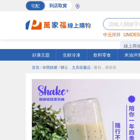
宅配
到店取貨
中元拜拜
UNIDES
海苔
巧克力
罐頭
線上商
好康主題
生鮮冷凍
飲料零食
米油沖
首頁
/ 休閒娛樂
/ 辦公．文具節慶品
/ 書包．便當袋