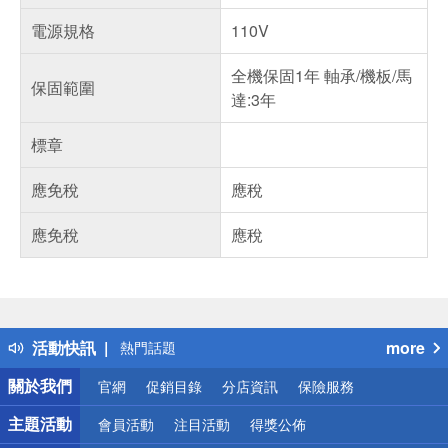
電源規格
110V
全機保固1年 軸承/機板/馬
保固範圍
達:3年
標章
應免稅
應稅
應免稅
應稅
偏遠地區配送
詐騙網頁！請小心！
得獎公告
活動快訊
more
熱門話題
銀行優惠
關於我們
官網
促銷目錄
分店資訊
保險服務
偏遠地區配送
詐騙網頁！請小心！
主題活動
會員活動
注目活動
得獎公佈