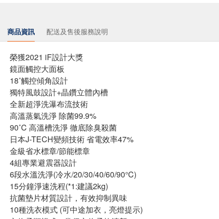
商品資訊
配送及售後服務說明
榮獲2021 iF設計大獎
鏡面觸控大面板
18˚觸控傾角設計
獨特風鼓設計+晶鑽立體內槽
全新超淨洗瀑布流技術
高溫蒸氣洗淨 除菌99.9%
90˚C 高溫槽洗淨 徹底除臭殺菌
日本J-TECH變頻技術 省電效率47%
金級省水標章/節能標章
4組專業避震器設計
6段水溫洗淨(冷水/20/30/40/60/90°C)
15分鐘淨速洗程(*1:建議2kg)
抗菌墊片材質設計，有效抑制異味
10種洗衣模式 (可中途加衣，亮燈提示)