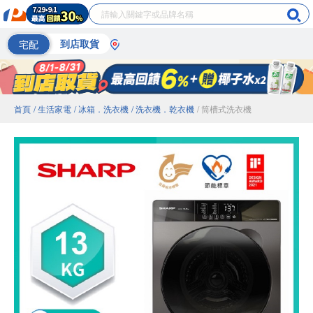
宅配
到店取貨
首頁
/ 生活家電
/ 冰箱．洗衣機
/ 洗衣機．乾衣機
/ 筒槽式洗衣機