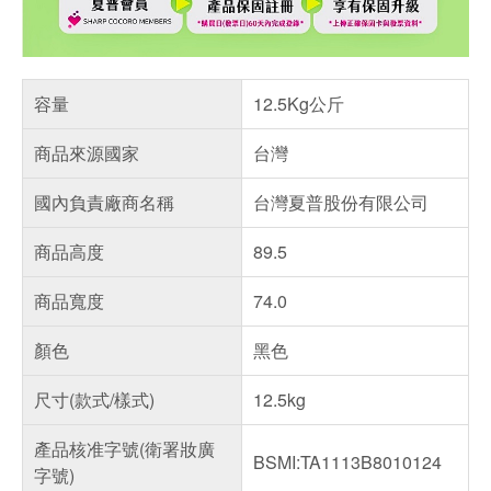
容量
12.5Kg公斤
商品來源國家
台灣
國內負責廠商名稱
台灣夏普股份有限公司
商品高度
89.5
商品寬度
74.0
顏色
黑色
尺寸(款式/樣式)
12.5kg
產品核准字號(衛署妝廣
BSMI:TA1113B8010124
字號)