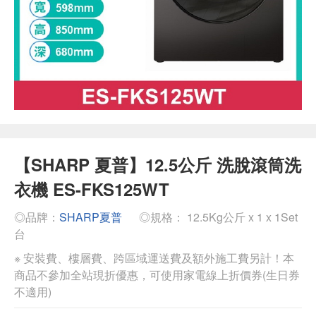
【SHARP 夏普】12.5公斤 洗脫滾筒洗
衣機 ES-FKS125WT
◎品牌：
SHARP夏普
◎規格： 12.5Kg公斤 x 1 x 1Set
台
※ 安裝費、樓層費、跨區域運送費及額外施工費另計！本
商品不參加全站現折優惠，可使用家電線上折價券(生日券
不適用)