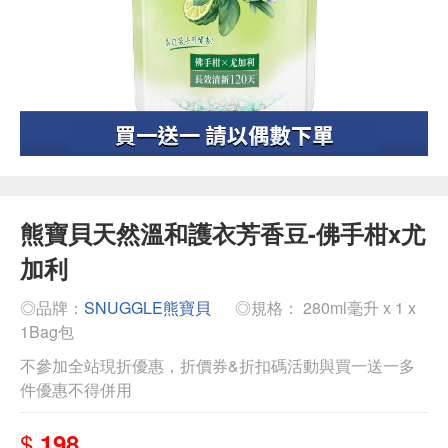
熊寶貝天然溫和護衣芳香豆-佛手柑x尤
加利
◎品牌：
SNUGGLE熊寶貝
◎規格： 280ml毫升 x 1 x
1Bag包
不參加全站現折優惠，折價券&折扣碼活動與買一送一多
件優惠不得併用
$
198