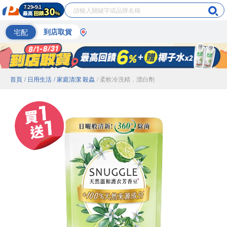
宅配
到店取貨
首頁
/ 日用生活
/ 家庭清潔 殺蟲
/ 柔軟冷洗精．漂白劑