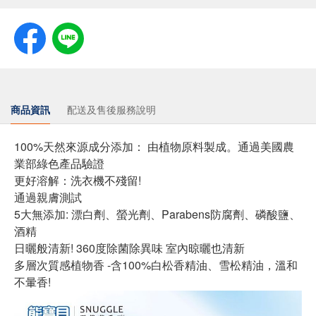
商品資訊
配送及售後服務說明
100%天然來源成分添加： 由植物原料製成。通過美國農
業部綠色產品驗證
更好溶解：洗衣機不殘留!
通過親膚測試
5大無添加: 漂白劑、螢光劑、Parabens防腐劑、磷酸鹽、
酒精
日曬般清新! 360度除菌除異味 室內晾曬也清新
多層次質感植物香 -含100%白松香精油、雪松精油，溫和
不暈香!