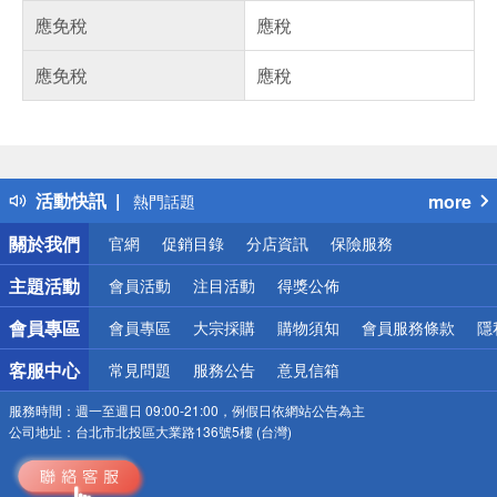
應免稅
應稅
應免稅
應稅
偏遠地區配送
詐騙網頁！請小心！
得獎公告
活動快訊
more
熱門話題
銀行優惠
關於我們
官網
促銷目錄
分店資訊
保險服務
偏遠地區配送
詐騙網頁！請小心！
主題活動
會員活動
注目活動
得獎公佈
會員專區
會員專區
大宗採購
購物須知
會員服務條款
隱
客服中心
常見問題
服務公告
意見信箱
服務時間：
週一至週日 09:00-21:00，例假日依網站公告為主
公司地址：
台北市北投區大業路136號5樓 (台灣)