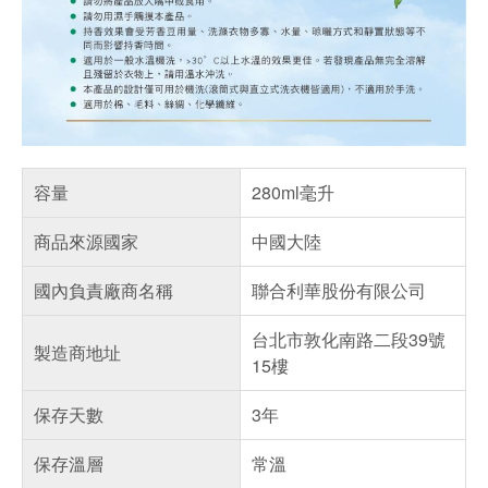
容量
280ml毫升
商品來源國家
中國大陸
國內負責廠商名稱
聯合利華股份有限公司
台北市敦化南路二段39號
製造商地址
15樓
保存天數
3年
保存溫層
常溫