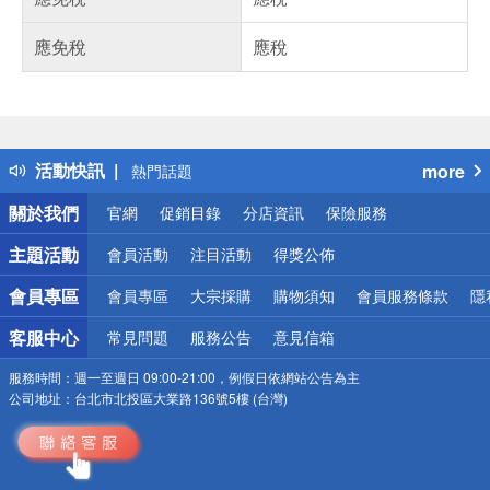
應免稅
應稅
偏遠地區配送
詐騙網頁！請小心！
得獎公告
活動快訊
more
熱門話題
銀行優惠
關於我們
官網
促銷目錄
分店資訊
保險服務
偏遠地區配送
詐騙網頁！請小心！
主題活動
會員活動
注目活動
得獎公佈
會員專區
會員專區
大宗採購
購物須知
會員服務條款
隱
客服中心
常見問題
服務公告
意見信箱
服務時間：
週一至週日 09:00-21:00，例假日依網站公告為主
公司地址：
台北市北投區大業路136號5樓 (台灣)