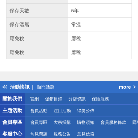
保存天數
5年
保存溫層
常溫
應免稅
應稅
應免稅
應稅
偏遠地區配送
詐騙網頁！請小心！
得獎公告
活動快訊
more
熱門話題
銀行優惠
關於我們
官網
促銷目錄
分店資訊
保險服務
偏遠地區配送
詐騙網頁！請小心！
主題活動
會員活動
注目活動
得獎公佈
會員專區
會員專區
大宗採購
購物須知
會員服務條款
隱
客服中心
常見問題
服務公告
意見信箱