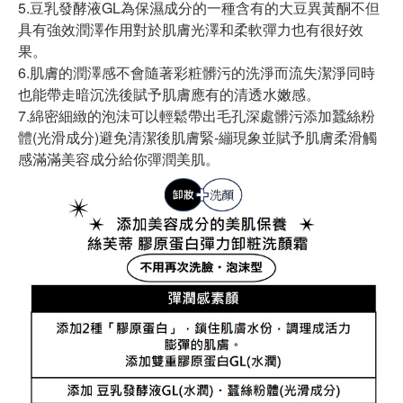
5.豆乳發酵液GL為保濕成分的一種含有的大豆異黃酮不但
具有強效潤澤作用對於肌膚光澤和柔軟彈力也有很好效
果。
6.肌膚的潤澤感不會隨著彩粧髒污的洗淨而流失潔淨同時
也能帶走暗沉洗後賦予肌膚應有的清透水嫩感。
7.綿密細緻的泡沬可以輕鬆帶出毛孔深處髒污添加蠶絲粉
體(光滑成分)避免清潔後肌膚緊-繃現象並賦予肌膚柔滑觸
感滿滿美容成分給你彈潤美肌。