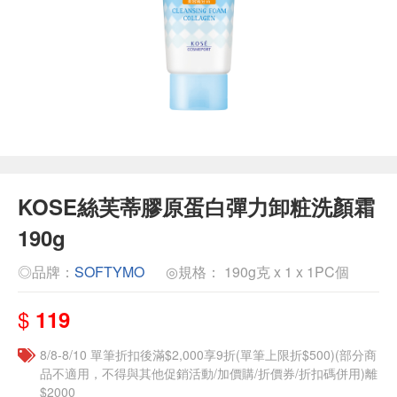
KOSE絲芙蒂膠原蛋白彈力卸粧洗顏霜
190g
◎品牌：
SOFTYMO
◎規格： 190g克 x 1 x 1PC個
$
119
8/8-8/10 單筆折扣後滿$2,000享9折(單筆上限折$500)(部分商
品不適用，不得與其他促銷活動/加價購/折價券/折扣碼併用)離
$2000