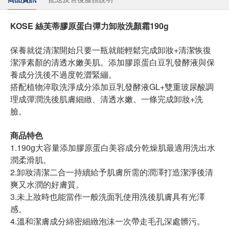
KOSE 絲芙蒂膠原蛋白彈力卸妝洗顏霜190g
保養就從清潔開始只要一瓶就能輕鬆完成卸妝+清潔恢復
潔淨素顏的清透水嫩美肌。添加膠原蛋白豆乳發酵液與保
養成分洗後不過度乾澀緊繃。
搭配植物淬取洗淨成分添加豆乳發酵液GL+雙重玻尿酸調
理成彈潤洗後肌膚細緻、清透水嫩。一條完成卸妝+洗
臉。
商品特色
1.190g大容量添加膠原蛋白美容成分乾燥肌最適用洗出水
潤柔滑肌。
2.卸妝清潔二合一持續給予肌膚所需的潤澤打造潔淨後清
爽又水潤的好膚質。
3.未上妝時也能當作一般洗面乳使用洗後肌膚具有光澤
感。
4.溫和潔膚成分綿密細緻泡沫一次帶走毛孔深處髒污。