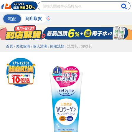
宅配
到店取貨
首頁
/ 美妝個清
/ 個人清潔
/ 卸妝洗顏
/ 洗面乳．卸妝乳