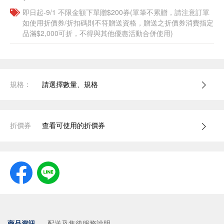
即日起-9/1 不限金額下單贈$200券(單筆不累贈，請注意訂單
如使用折價券/折扣碼則不符贈送資格，贈送之折價券消費指定
品滿$2,000可折，不得與其他優惠活動合併使用)
規格：
請選擇數量、規格
折價券
查看可使用的折價券
商品資訊
配送及售後服務說明