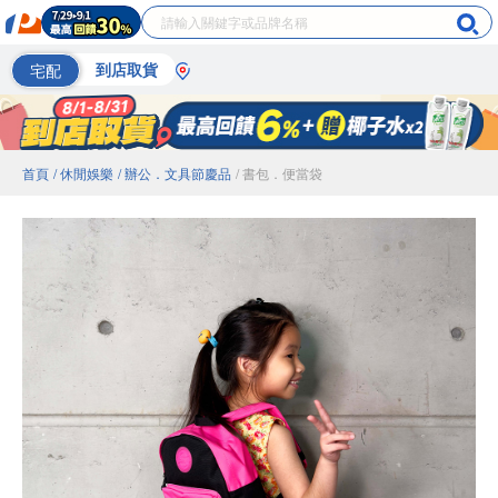
宅配
到店取貨
首頁
/ 休閒娛樂
/ 辦公．文具節慶品
/ 書包．便當袋