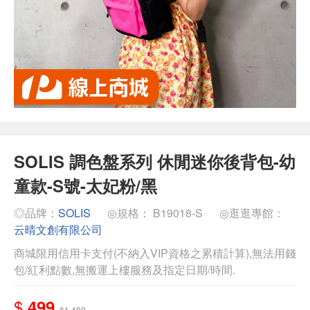
SOLIS 調色盤系列 休閒迷你後背包-幼
童款-S號-太妃粉/黑
◎品牌：
SOLIS
◎規格： B19018-S
◎逛逛專館：
云晴文創有限公司
商城限用信用卡支付(不納入VIP資格之累積計算),無法用錢
包/紅利點數,無搬運上樓服務及指定日期/時間.
$
499
$1,480