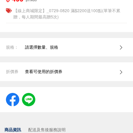
【線上商城限定】_0729-0820 滿$2200送100點(單筆不累
贈，每人期間最高贈5次)
規格：
請選擇數量、規格
折價券
查看可使用的折價券
商品資訊
配送及售後服務說明