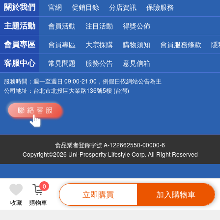
關於我們
官網
促銷目錄
分店資訊
保險服務
偏遠地區配送
詐騙網頁！請小心！
主題活動
會員活動
注目活動
得獎公佈
會員專區
會員專區
大宗採購
購物須知
會員服務條款
隱
客服中心
常見問題
服務公告
意見信箱
服務時間：
週一至週日 09:00-21:00，例假日依網站公告為主
公司地址：
台北市北投區大業路136號5樓 (台灣)
食品業者登錄字號 A-122662550-00000-6
Copyright©2026 Uni-Prosperity Lifestyle Corp. All Right Reserved
0
立即購買
加入購物車
收藏
購物車