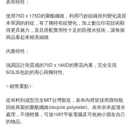
表布特性：
使用75D x 175D的聚酯纖維，利用巧妙組織排列變化讓原
本單調的斜紋，有了獨特布紋變化，加上數位印花技術顯
得更具魅力，並且搭配實用性十足的防撥水技術，讓每個
商品看起來精美細緻
內裏特性：
強調設計與質感的70D x 160D的壓花內裏，完全呈現
SOLIS包款的用心與獨特性。
✨銷售重點✨
從布料到成型完全MIT台灣製造，表布內裡皆採用寶特瓶
回收再製的聚酯纖維(recycle polyester)、表布奈米超潑水
處理，不僅輕量，可放10吋平板電腦及可收納小朋友自己
的物品。