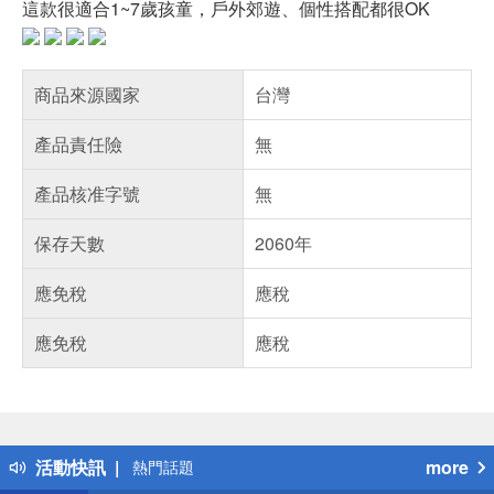
這款很適合1~7歲孩童，戶外郊遊、個性搭配都很OK
商品來源國家
台灣
產品責任險
無
產品核准字號
無
保存天數
2060年
應免稅
應稅
應免稅
應稅
偏遠地區配送
詐騙網頁！請小心！
得獎公告
活動快訊
more
熱門話題
銀行優惠