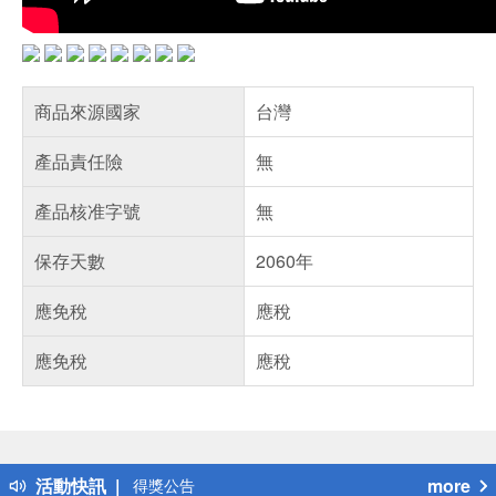
商品來源國家
台灣
產品責任險
無
產品核准字號
無
保存天數
2060年
應免稅
應稅
應免稅
應稅
偏遠地區配送
詐騙網頁！請小心！
活動快訊
more
得獎公告