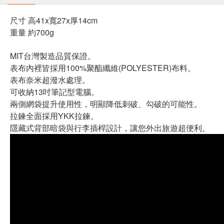
尺寸 高41x寬27x厚14cm
重量 約700g
MIT台灣製造品質保證。
表布內裡皆採用100%聚酯纖維(POLYESTER)布料。
表布奈米超潑水處理。
可收納13吋筆記型電腦。
兩側網袋提升使用性，明顯降低刺破、勾破的可能性。
拉鍊全面採用YKK拉鍊。
隱藏式背部暗袋與行李插桿設計，讓您外出旅遊超便利。