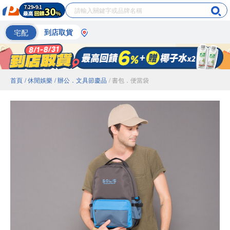
宅配
到店取貨
首頁
/ 休閒娛樂
/ 辦公．文具節慶品
/ 書包．便當袋