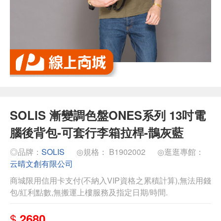
SOLIS 漸變調色盤ONES系列 13吋電
腦後背包-可套行李箱拉桿-鵲灰藍
◎品牌：
SOLIS
◎規格： B1902002
◎逛逛專館：
云晴文創有限公司
商城限用信用卡支付(不納入VIP資格之累積計算),無法用錢
包/紅利點數,無搬運上樓服務及指定日期/時間.
$
2680