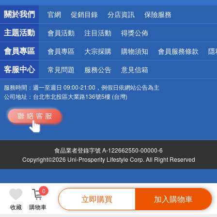
熱門話題
關於我們
官網
促銷目錄
分店資訊
保險服務
銀行優惠
偏遠地區配送
主題活動
會員活動
注目活動
得獎公佈
詐騙網頁！請小心！
會員專區
會員專區
大宗採購
購物須知
會員服務條款
隱
客服中心
常見問題
服務公告
意見信箱
服務時間：
週一至週日 09:00-21:00，例假日依網站公告為主
公司地址：
台北市北投區大業路136號5樓 (台灣)
食品業者登錄字號 A-122662550-00000-6
Copyright©2026 Uni-Prosperity Lifestyle Corp. All Right Reserved
0
立即購買
加入購物車
收藏
購物車