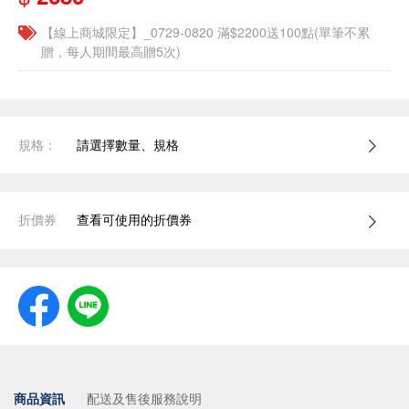
【線上商城限定】_0729-0820 滿$2200送100點(單筆不累
贈，每人期間最高贈5次)
規格：
請選擇數量、規格
折價券
查看可使用的折價券
商品資訊
配送及售後服務說明