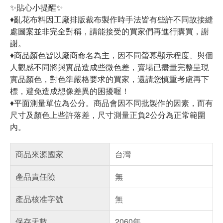
✨貼心小提醒✨
♦️亂花布料因工廠排版裁布製作時手法皆有些許不同故接縫
處圖案並非完全對稱，請能接受的買家們再進行購買，謝
謝。
♦️商品顏色皆以廠商命名為主，因不同螢幕顯示程度、與個
人觀感不同將與實品造成些微色差，賣場已盡量完整呈現
實品顏色，對色準嚴格要求的買家，還請您慎重考慮再下
標，避免造成想像差異的困擾喔！
♦️平面測量單位為公分。商品會因不同批製作的因素，而有
尺寸及顏色上些許落差，尺寸測量正負2公分為正常範圍
內。
商品來源國家
台灣
產品責任險
無
產品核准字號
無
保存天數
2060年