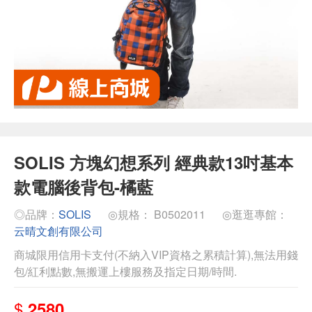
SOLIS 方塊幻想系列 經典款13吋基本
款電腦後背包-橘藍
◎品牌：
SOLIS
◎規格： B0502011
◎逛逛專館：
云晴文創有限公司
商城限用信用卡支付(不納入VIP資格之累積計算),無法用錢
包/紅利點數,無搬運上樓服務及指定日期/時間.
$
2580