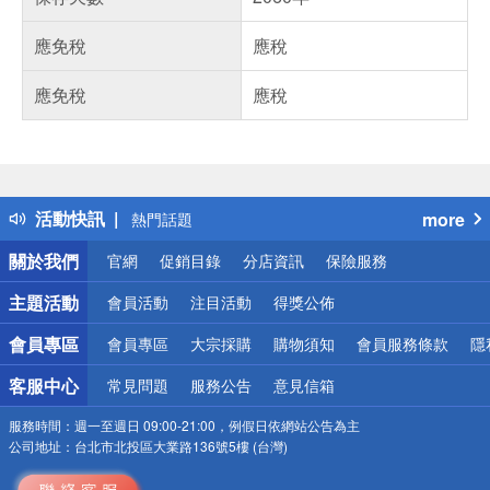
應免稅
應稅
應免稅
應稅
偏遠地區配送
詐騙網頁！請小心！
得獎公告
活動快訊
more
熱門話題
銀行優惠
關於我們
官網
促銷目錄
分店資訊
保險服務
偏遠地區配送
詐騙網頁！請小心！
主題活動
會員活動
注目活動
得獎公佈
會員專區
會員專區
大宗採購
購物須知
會員服務條款
隱
客服中心
常見問題
服務公告
意見信箱
服務時間：
週一至週日 09:00-21:00，例假日依網站公告為主
公司地址：
台北市北投區大業路136號5樓 (台灣)