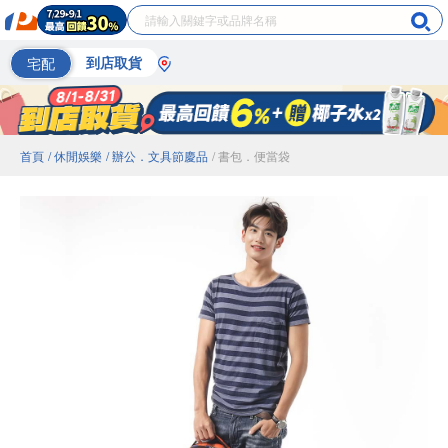
宅配
到店取貨
首頁
/ 休閒娛樂
/ 辦公．文具節慶品
/ 書包．便當袋