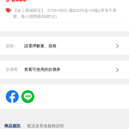
【線上商城限定】_0729-0820 滿$2200送100點(單筆不累
贈，每人期間最高贈5次)
規格：
請選擇數量、規格
折價券
查看可使用的折價券
商品資訊
配送及售後服務說明