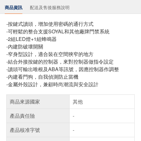
商品資訊
配送及售後服務說明
-按鍵式讀頭，增加使用密碼的通行方式
-可輕鬆的整合支援SOYAL和其他廠牌門禁系統
-2組LED燈+1組蜂鳴器
-內建防破壞開關
-窄身型設計，適合裝在空間狹窄的地方
-結合外接按鍵的控制器，來對控制器做指令設定
-讀頭可輸出唯根及ABA等訊號，因應控制器作調整
-內建看門狗，自我偵測防止當機
-金屬外殼設計，兼顧時尚潮流與安全設計
商品來源國家
其他
產品責任險
-
產品核准字號
-