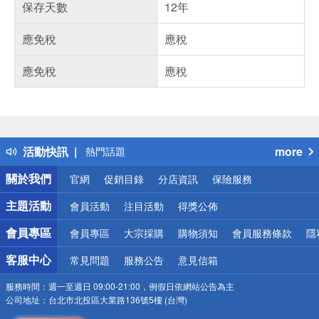
保存天數
12年
應免稅
應稅
應免稅
應稅
偏遠地區配送
詐騙網頁！請小心！
得獎公告
活動快訊
more
熱門話題
銀行優惠
關於我們
官網
促銷目錄
分店資訊
保險服務
偏遠地區配送
詐騙網頁！請小心！
主題活動
會員活動
注目活動
得獎公佈
會員專區
會員專區
大宗採購
購物須知
會員服務條款
隱
客服中心
常見問題
服務公告
意見信箱
服務時間：
週一至週日 09:00-21:00，例假日依網站公告為主
公司地址：
台北市北投區大業路136號5樓 (台灣)