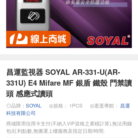
昌運監視器 SOYAL AR-331-U(AR-
331U) E4 Mifare MF 銀盾 鐵殼 門禁讀
頭 感應式讀頭
◎品牌：
SOYAL
◎規格： 1PCS
◎逛逛專館：
昌運
科技有限公司
商城限用信用卡支付(不納入VIP資格之累積計算),無法用錢
包/紅利點數,無搬運上樓服務及指定日期/時間.