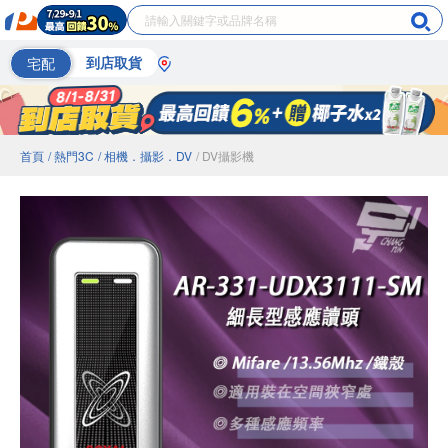
宅配
到店取貨
首頁
/ 熱門3C
/ 相機．攝影．DV
/ DV攝影機