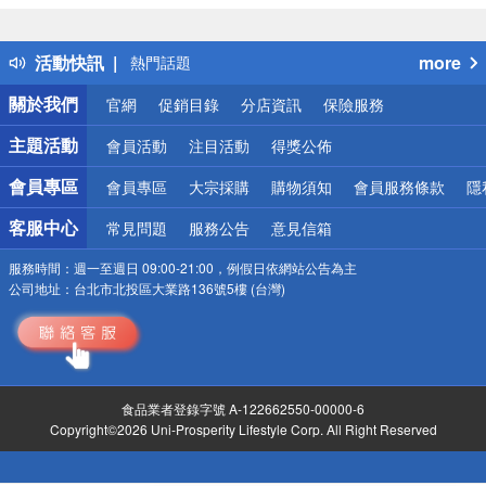
詐騙網頁！請小心！
得獎公告
活動快訊
more
熱門話題
銀行優惠
關於我們
官網
促銷目錄
分店資訊
保險服務
偏遠地區配送
詐騙網頁！請小心！
主題活動
會員活動
注目活動
得獎公佈
會員專區
會員專區
大宗採購
購物須知
會員服務條款
隱
客服中心
常見問題
服務公告
意見信箱
服務時間：
週一至週日 09:00-21:00，例假日依網站公告為主
公司地址：
台北市北投區大業路136號5樓 (台灣)
食品業者登錄字號 A-122662550-00000-6
Copyright©2026 Uni-Prosperity Lifestyle Corp. All Right Reserved