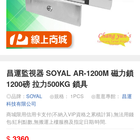
昌運監視器 SOYAL AR-1200M 磁力鎖
1200磅 拉力500KG 鎖具
◎品牌：
SOYAL
◎規格： 1PCS
◎逛逛專館：
昌運
科技有限公司
商城限用信用卡支付(不納入VIP資格之累積計算),無法用錢
包/紅利點數,無搬運上樓服務及指定日期/時間.
$
3360