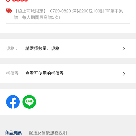
【線上商城限定】_0729-0820 滿$2200送100點(單筆不累
贈，每人期間最高贈5次)
規格：
請選擇數量、規格
折價券
查看可使用的折價券
商品資訊
配送及售後服務說明