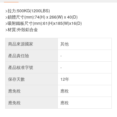
>拉力:500KG(1200LBS)
>鎖體尺寸(mm):74(H) x 266(W) x 40(D)
>吸附鐵板尺寸(mm):61(H)x185(W)x16(D)
>材質:外殼鋁合金
商品來源國家
其他
產品責任險
-
產品核准字號
-
保存天數
12年
應免稅
應稅
應免稅
應稅
偏遠地區配送