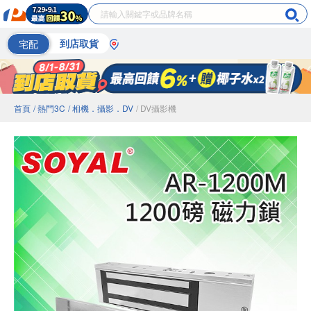
宅配
到店取貨
首頁
/ 熱門3C
/ 相機．攝影．DV
/ DV攝影機