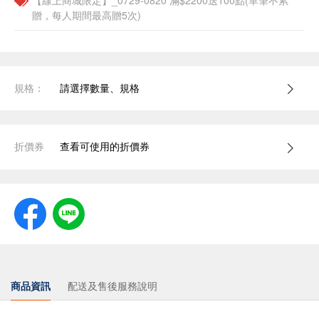
【線上商城限定】_0729-0820 滿$2200送100點(單筆不累
贈，每人期間最高贈5次)
規格：
請選擇數量、規格
折價券
查看可使用的折價券
商品資訊
配送及售後服務說明