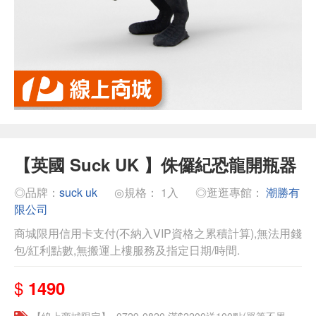
【英國 Suck UK 】侏儸紀恐龍開瓶器
◎品牌：
suck uk
◎規格： 1入
◎逛逛專館：
潮勝有
限公司
商城限用信用卡支付(不納入VIP資格之累積計算),無法用錢
包/紅利點數,無搬運上樓服務及指定日期/時間.
$
1490