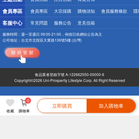
會員專區
會員專區
大宗採購
購物須知
會員服務條款
隱
客服中心
常見問題
服務公告
意見信箱
服務時間：
週一至週日 09:00-21:00，例假日依網站公告為主
公司地址：
台北市北投區大業路136號5樓 (台灣)
食品業者登錄字號 A-122662550-00000-6
Copyright©2026 Uni-Prosperity Lifestyle Corp. All Right Reserved
0
立即購買
加入購物車
收藏
購物車