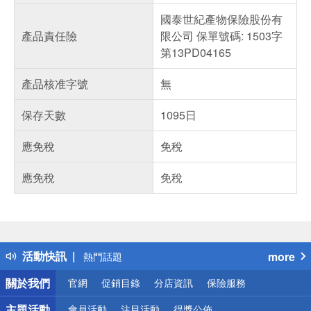
國泰世紀產物保險股份有
產品責任險
限公司 保單號碼: 1503字
第13PD04165
產品核准字號
無
保存天數
1095日
應免稅
免稅
應免稅
免稅
偏遠地區配送
詐騙網頁！請小心！
得獎公告
活動快訊
more
熱門話題
銀行優惠
關於我們
官網
促銷目錄
分店資訊
保險服務
偏遠地區配送
詐騙網頁！請小心！
主題活動
會員活動
注目活動
得獎公佈