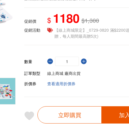
1180
$
$1,300
促銷價
促銷活動
【線上商城限定】_0729-0820 滿$2200
贈，每人期間最高贈5次)
數量
訂單類型
線上商城 廠商出貨
折價券
查看適用折價券
立即購買
加