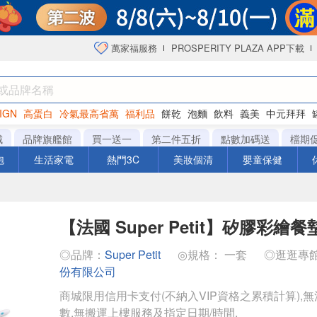
萬家福服務
PROSPERITY PLAZA APP下載
IGN
高蛋白
冷氣最高省萬
福利品
餅乾
泡麵
飲料
義美
中元拜拜
咖啡
城
品牌旗艦館
買一送一
第二件五折
點數加碼送
檔期
泡
生活家電
熱門3C
美妝個清
嬰童保健
【法國 Super Petit】矽膠彩繪餐墊
◎品牌：
Super Petit
◎規格： 一套
◎逛逛專
份有限公司
商城限用信用卡支付(不納入VIP資格之累積計算),無
數,無搬運上樓服務及指定日期/時間.