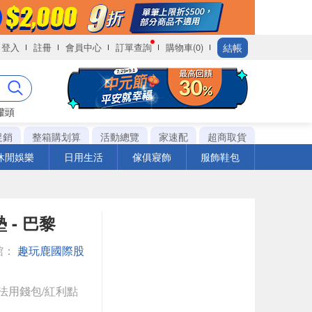
結帳
登入
註冊
會員中心
訂單查詢
購物車(0)
罐頭
促銷
整箱購划算
活動總覽
家速配
超商取貨
休閒娛樂
日用生活
傢俱寢飾
服飾鞋包
 - 巴黎
館：
趣玩鹿國際股
法用錢包/紅利點