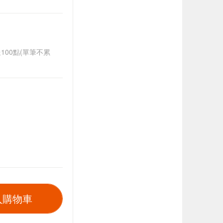
送100點(單筆不累
入購物車