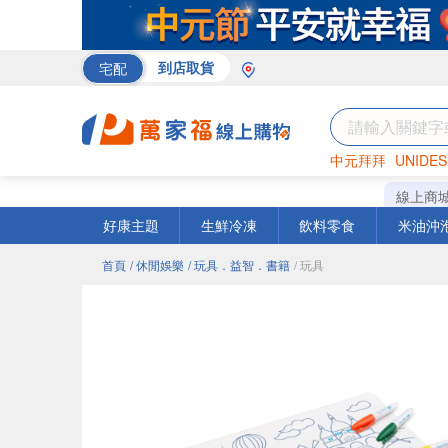
宅配
到店取貨
中元拜拜
UNIDES
米
巧克力
衛生紙
線上商
好康主題
生鮮冷凍
飲料零食
米油沖
首頁
/ 休閒娛樂
/ 玩具．益智．書籍
/ 玩具