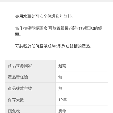
專用水瓶架可安全保護您的飲料。
當作攜帶型鏡頭盒,可放置最長7英吋(19厘米)的鏡
頭。
可裝載於任何腰帶或Arc系列連結槽的產品。
商品來源國家
越南
產品責任險
無
產品核准字號
無
保存天數
12年
應免稅
應稅