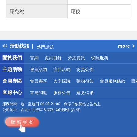
應免稅
應稅
偏遠地區配送
詐騙網頁！請小心！
得獎公告
活動快訊
more
熱門話題
銀行優惠
關於我們
官網
促銷目錄
分店資訊
保險服務
偏遠地區配送
詐騙網頁！請小心！
主題活動
會員活動
注目活動
得獎公佈
會員專區
會員專區
大宗採購
購物須知
會員服務條款
隱
客服中心
常見問題
服務公告
意見信箱
服務時間：
週一至週日 09:00-21:00，例假日依網站公告為主
公司地址：
台北市北投區大業路136號5樓 (台灣)