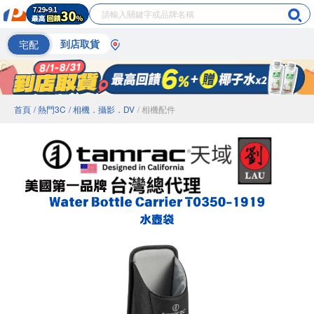
宅配
到店取貨
首頁
/ 熱門3C
/ 相機．攝影．DV
/ 相機配件