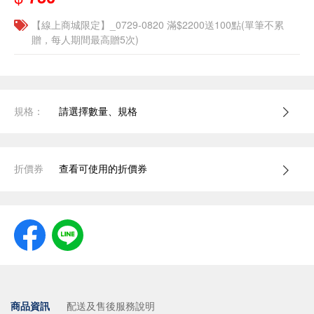
【線上商城限定】_0729-0820 滿$2200送100點(單筆不累
贈，每人期間最高贈5次)
規格：
請選擇數量、規格
折價券
查看可使用的折價券
商品資訊
配送及售後服務說明