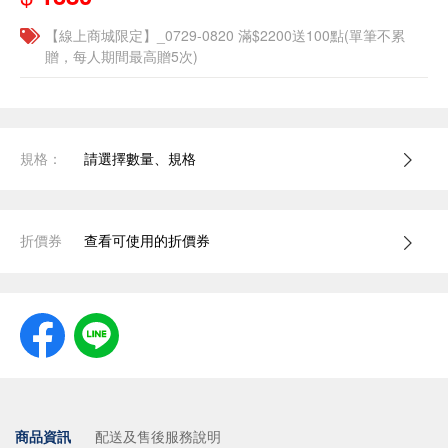
【線上商城限定】_0729-0820 滿$2200送100點(單筆不累
贈，每人期間最高贈5次)
規格：
請選擇數量、規格
折價券
查看可使用的折價券
商品資訊
配送及售後服務說明