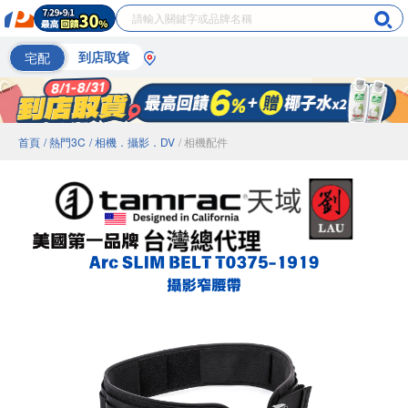
宅配
到店取貨
首頁
/ 熱門3C
/ 相機．攝影．DV
/ 相機配件