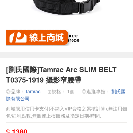
[劉氏國際]Tamrac Arc SLIM BELT
T0375-1919 攝影窄腰帶
◎品牌：
Tamrac
◎規格： 1個
◎逛逛專館：
劉氏國
際有限公司
商城限用信用卡支付(不納入VIP資格之累積計算),無法用錢
包/紅利點數,無搬運上樓服務及指定日期/時間.
$
1380