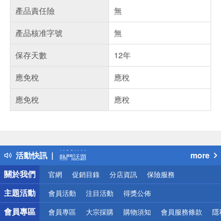
產品責任險
無
產品核准字號
無
保存天數
12年
應免稅
應稅
應免稅
應稅
偏遠地區配送
詐騙網頁！請小心！
得獎公告
活動快訊
more
熱門話題
銀行優惠
關於我們
官網
促銷目錄
分店資訊
保險服務
偏遠地區配送
詐騙網頁！請小心！
主題活動
會員活動
注目活動
得獎公佈
會員專區
會員專區
大宗採購
購物須知
會員服務條款
隱