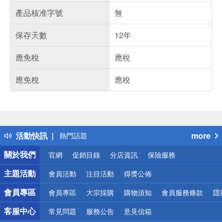
產品核准字號
無
保存天數
12年
應免稅
應稅
應免稅
應稅
偏遠地區配送
詐騙網頁！請小心！
得獎公告
活動快訊
more
熱門話題
銀行優惠
關於我們
官網
促銷目錄
分店資訊
保險服務
偏遠地區配送
詐騙網頁！請小心！
主題活動
會員活動
注目活動
得獎公佈
會員專區
會員專區
大宗採購
購物須知
會員服務條款
隱
客服中心
常見問題
服務公告
意見信箱