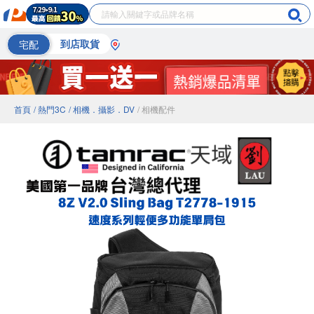
宅配
到店取貨
首頁
/ 熱門3C
/ 相機．攝影．DV
/ 相機配件