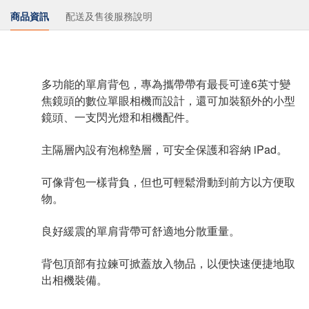
商品資訊
配送及售後服務說明
多功能的單肩背包，專為攜帶帶有最長可達6英寸變
焦鏡頭的數位單眼相機而設計，還可加裝額外的小型
鏡頭、一支閃光燈和相機配件。
主隔層內設有泡棉墊層，可安全保護和容納 iPad。
可像背包一樣背負，但也可輕鬆滑動到前方以方便取
物。
良好緩震的單肩背帶可舒適地分散重量。
背包頂部有拉鍊可掀蓋放入物品，以便快速便捷地取
出相機裝備。