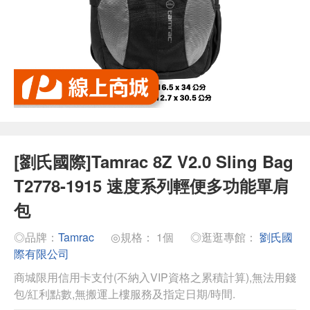
[劉氏國際]Tamrac 8Z V2.0 Sling Bag
T2778-1915 速度系列輕便多功能單肩
包
◎品牌：
Tamrac
◎規格： 1個
◎逛逛專館：
劉氏國
際有限公司
商城限用信用卡支付(不納入VIP資格之累積計算),無法用錢
包/紅利點數,無搬運上樓服務及指定日期/時間.