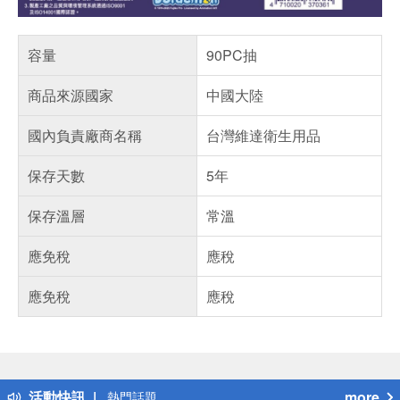
容量
90PC抽
商品來源國家
中國大陸
國內負責廠商名稱
台灣維達衛生用品
保存天數
5年
保存溫層
常溫
應免稅
應稅
應免稅
應稅
偏遠地區配送
詐騙網頁！請小心！
得獎公告
活動快訊
more
熱門話題