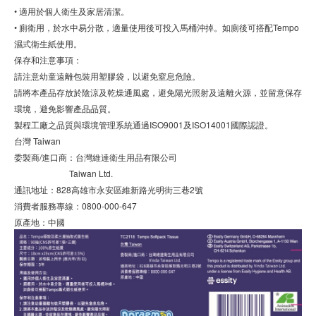
• 適用於個人衛生及家居清潔。
• 廁衛用，於水中易分散，適量使用後可投入馬桶沖掉。如廁後可搭配Tempo
濕式衛生紙使用。
保存和注意事項：
請注意幼童遠離包裝用塑膠袋，以避免窒息危險。
請將本產品存放於陰涼及乾燥通風處，避免陽光照射及遠離火源，並留意保存
環境，避免影響產品品質。
製程工廠之品質與環境管理系統通過ISO9001及ISO14001國際認證。
台灣 Taiwan
委製商/進口商：台灣維達衛生用品有限公司
Taiwan Ltd.
通訊地址：828高雄市永安區維新路光明街三巷2號
消費者服務專線：0800-000-647
原產地：中國