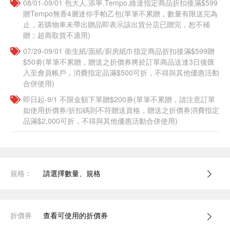
08/01-09/01 包大人.添寧.Tempo.維達指定商品折扣後滿$599
贈Tempo無香4層迷你手帕乙包(單筆不累贈，數量有限送完為
止，若購物車未帶出贈品即表示該出貨分店已贈完，恕不補
贈；超商取貨不適用)
07/29-09/01 衛生紙/面紙/廚房紙巾指定商品折扣後滿$599贈
$50劵(單筆不累贈，贈送之折價券將於訂單商品送達3日後匯
入至會員帳戶，消費指定品滿$500可折，不得與其他優惠活動
合併使用)
即日起-9/1 不限金額下單贈$200券(單筆不累贈，請注意訂單
如使用折價券/折扣碼則不符贈送資格，贈送之折價券消費指定
品滿$2,000可折，不得與其他優惠活動合併使用)
規格：
請選擇數量、規格
折價券
查看可使用的折價券