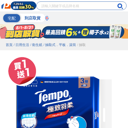
宅配
到店取貨
首頁
/ 日用生活
/ 衛生紙
/ 抽取式．平板．滾筒
/ 抽取