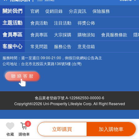
銀行優惠
關於我們
官網
促銷目錄
分店資訊
保險服務
偏遠地區配送
詐騙網頁！請小心！
主題活動
會員活動
注目活動
得獎公佈
會員專區
會員專區
大宗採購
購物須知
會員服務條款
隱
客服中心
常見問題
服務公告
意見信箱
服務時間：
週一至週日 09:00-21:00，例假日依網站公告為主
公司地址：
台北市北投區大業路136號5樓 (台灣)
食品業者登錄字號 A-122662550-00000-6
Copyright©2026 Uni-Prosperity Lifestyle Corp. All Right Reserved
0
立即購買
加入購物車
收藏
購物車