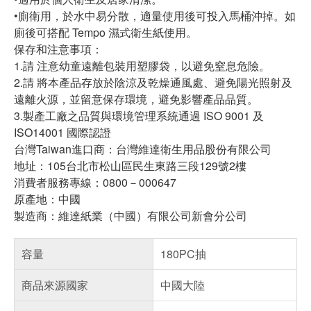
•廁衛用，於水中易分散，適量使用後可投入馬桶沖掉。如
廁後可搭配 Tempo 濕式衛生紙使用。
保存和注意事項：
1.請 注意幼童遠離包裝用塑膠袋，以避免窒息危險。
2.請 將本產品存放於陰涼及乾燥通風處、避免陽光照射及
遠離火源，並留意保存環境，避免影響產品品質。
3.製產工廠之品質與環境管理系統通過 ISO 9001 及
ISO14001 國際認證
台灣Taiwan進口商：台灣維達衛生用品股份有限公司
地址：105台北市松山區民生東路三段129號2樓
消費者服務專線：0800－000647
原產地：中國
製造商：維達紙業（中國）有限公司新會分公司
容量
180PC抽
商品來源國家
中國大陸