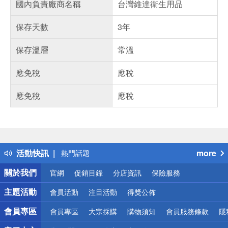
國內負責廠商名稱
台灣維達衛生用品
保存天數
3年
保存溫層
常溫
應免稅
應稅
應免稅
應稅
偏遠地區配送
詐騙網頁！請小心！
得獎公告
活動快訊
more
熱門話題
銀行優惠
關於我們
官網
促銷目錄
分店資訊
保險服務
偏遠地區配送
詐騙網頁！請小心！
主題活動
會員活動
注目活動
得獎公佈
會員專區
會員專區
大宗採購
購物須知
會員服務條款
隱