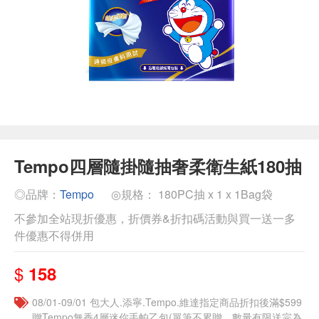
Tempo四層隨掛隨抽奢柔衛生紙180抽
◎品牌：
Tempo
◎規格： 180PC抽 x 1 x 1Bag袋
不參加全站現折優惠，折價券&折扣碼活動與買一送一多
件優惠不得併用
$
158
08/01-09/01 包大人.添寧.Tempo.維達指定商品折扣後滿$599
贈Tempo無香4層迷你手帕乙包(單筆不累贈，數量有限送完為