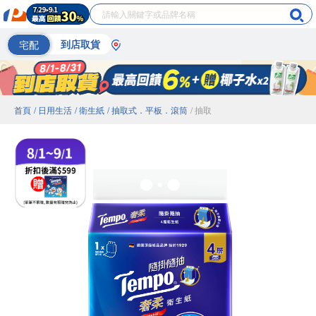
宅配
到店取貨
首頁
/ 日用生活
/ 衛生紙
/ 抽取式．平板．滾筒
/ 抽取