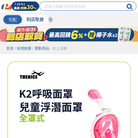
宅配
到店取貨
首頁
/ 休閒娛樂
/ 運動用品
/ 水上活動