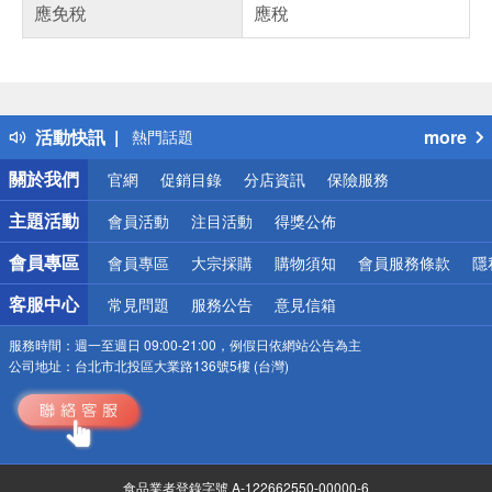
應免稅
應稅
偏遠地區配送
詐騙網頁！請小心！
得獎公告
活動快訊
more
熱門話題
銀行優惠
關於我們
官網
促銷目錄
分店資訊
保險服務
偏遠地區配送
詐騙網頁！請小心！
主題活動
會員活動
注目活動
得獎公佈
會員專區
會員專區
大宗採購
購物須知
會員服務條款
隱
客服中心
常見問題
服務公告
意見信箱
服務時間：
週一至週日 09:00-21:00，例假日依網站公告為主
公司地址：
台北市北投區大業路136號5樓 (台灣)
食品業者登錄字號 A-122662550-00000-6