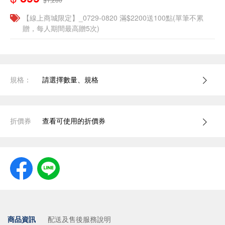
【線上商城限定】_0729-0820 滿$2200送100點(單筆不累
贈，每人期間最高贈5次)
規格：
請選擇數量、規格
折價券
查看可使用的折價券
商品資訊
配送及售後服務說明