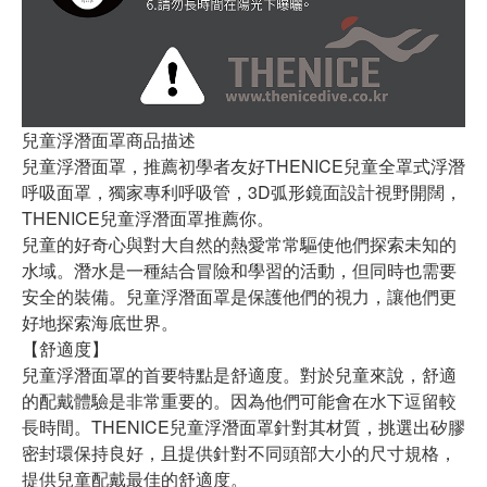
兒童浮潛面罩商品描述
兒童浮潛面罩，推薦初學者友好THENICE兒童全罩式浮潛
呼吸面罩，獨家專利呼吸管，3D弧形鏡面設計視野開闊，
THENICE兒童浮潛面罩推薦你。
兒童的好奇心與對大自然的熱愛常常驅使他們探索未知的
水域。潛水是一種結合冒險和學習的活動，但同時也需要
安全的裝備。兒童浮潛面罩是保護他們的視力，讓他們更
好地探索海底世界。
【舒適度】
兒童浮潛面罩的首要特點是舒適度。對於兒童來說，舒適
的配戴體驗是非常重要的。因為他們可能會在水下逗留較
長時間。THENICE兒童浮潛面罩針對其材質，挑選出矽膠
密封環保持良好，且提供針對不同頭部大小的尺寸規格，
提供兒童配戴最佳的舒適度。