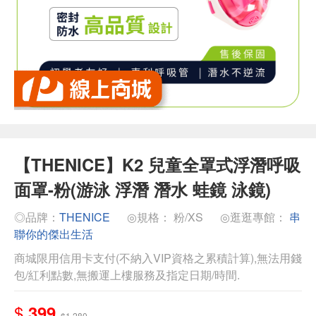
【THENICE】K2 兒童全罩式浮潛呼吸
面罩-粉(游泳 浮潛 潛水 蛙鏡 泳鏡)
◎品牌：
THENICE
◎規格： 粉/XS
◎逛逛專館：
串
聯你的傑出生活
商城限用信用卡支付(不納入VIP資格之累積計算),無法用錢
包/紅利點數,無搬運上樓服務及指定日期/時間.
$
399
$1,280