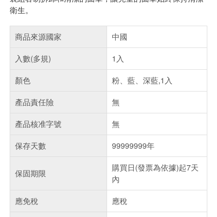
衛生。
商品來源國家
中國
入數(多規)
1入
顏色
粉、藍、深藍,1入
產品責任險
無
產品核准字號
無
保存天數
99999999年
購買日(發票為依據)起7天
保固期限
內
應免稅
應稅