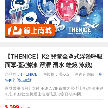
【THENICE】K2 兒童全罩式浮潛呼吸
面罩-藍(游泳 浮潛 潛水 蛙鏡 泳鏡)
◎品牌：
THENICE
◎規格： 藍/XS
◎逛逛專館：
串
聯你的傑出生活
商城限用信用卡支付(不納入VIP資格之累積計算),無法用錢
包/紅利點數,無搬運上樓服務及指定日期/時間.
$
399
$1,280