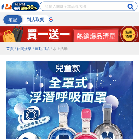
宅配
到店取貨
首頁
/ 休閒娛樂
/ 運動用品
/ 水上活動