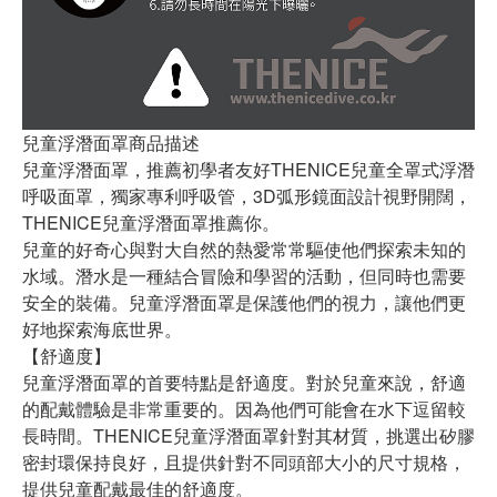
兒童浮潛面罩商品描述
兒童浮潛面罩，推薦初學者友好THENICE兒童全罩式浮潛
呼吸面罩，獨家專利呼吸管，3D弧形鏡面設計視野開闊，
THENICE兒童浮潛面罩推薦你。
兒童的好奇心與對大自然的熱愛常常驅使他們探索未知的
水域。潛水是一種結合冒險和學習的活動，但同時也需要
安全的裝備。兒童浮潛面罩是保護他們的視力，讓他們更
好地探索海底世界。
【舒適度】
兒童浮潛面罩的首要特點是舒適度。對於兒童來說，舒適
的配戴體驗是非常重要的。因為他們可能會在水下逗留較
長時間。THENICE兒童浮潛面罩針對其材質，挑選出矽膠
密封環保持良好，且提供針對不同頭部大小的尺寸規格，
提供兒童配戴最佳的舒適度。