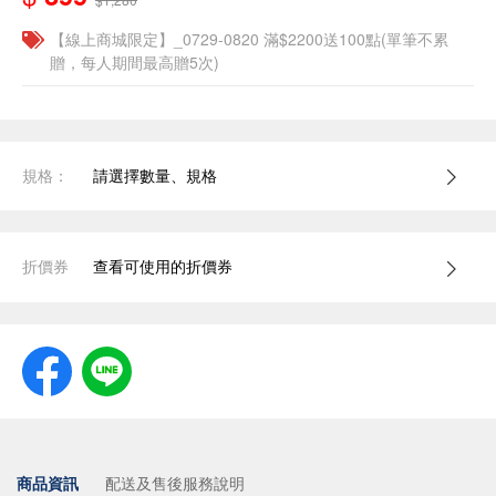
【線上商城限定】_0729-0820 滿$2200送100點(單筆不累
贈，每人期間最高贈5次)
規格：
請選擇數量、規格
折價券
查看可使用的折價券
商品資訊
配送及售後服務說明