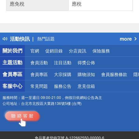
應免稅
應稅
偏遠地區配送
詐騙網頁！請小心！
得獎公告
活動快訊
more
熱門話題
銀行優惠
關於我們
官網
促銷目錄
分店資訊
保險服務
偏遠地區配送
詐騙網頁！請小心！
主題活動
會員活動
注目活動
得獎公佈
會員專區
會員專區
大宗採購
購物須知
會員服務條款
隱
客服中心
常見問題
服務公告
意見信箱
服務時間：
週一至週日 09:00-21:00，例假日依網站公告為主
公司地址：
台北市北投區大業路136號5樓 (台灣)
食品業者登錄字號 A-122662550-00000-6