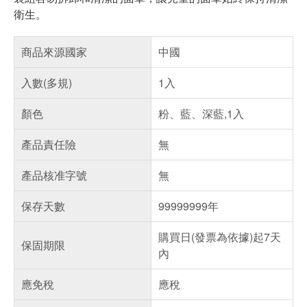
衛生。
商品來源國家
中國
入數(多規)
1入
顏色
粉、藍、深藍,1入
產品責任險
無
產品核准字號
無
保存天數
99999999年
購買日(發票為依據)起7天
保固期限
內
應免稅
應稅