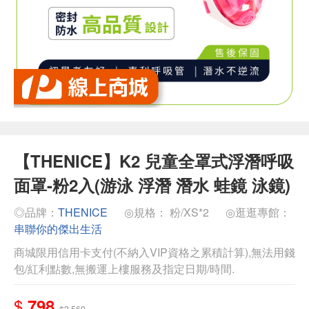
【THENICE】K2 兒童全罩式浮潛呼吸
面罩-粉2入(游泳 浮潛 潛水 蛙鏡 泳鏡)
◎品牌：
THENICE
◎規格： 粉/XS*2
◎逛逛專館：
串聯你的傑出生活
商城限用信用卡支付(不納入VIP資格之累積計算),無法用錢
包/紅利點數,無搬運上樓服務及指定日期/時間.
$
798
$2,560