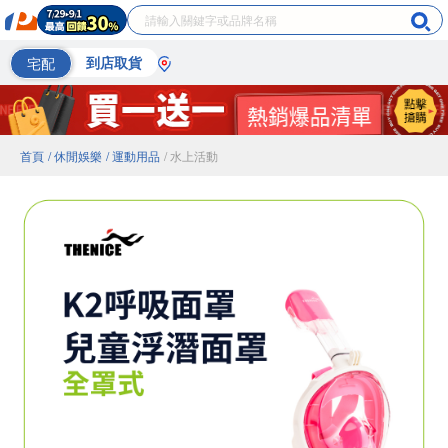
宅配
到店取貨
首頁
/ 休閒娛樂
/ 運動用品
/ 水上活動