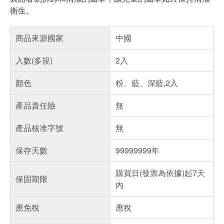
衛生。
商品來源國家
中國
入數(多規)
2入
顏色
粉、藍、深藍,2入
產品責任險
無
產品核准字號
無
保存天數
99999999年
購買日(發票為依據)起7天
保固期限
內
應免稅
應稅