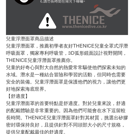
兒童浮潛面罩商品描述
兒童浮潛面罩，推薦初學者友好THENICE兒童全罩式浮潛
呼吸面罩，獨家專利呼吸管，3D弧形鏡面設計視野開闊，
THENICE兒童浮潛面罩推薦你。
兒童的好奇心與對大自然的熱愛常常驅使他們探索未知的
水域。潛水是一種結合冒險和學習的活動，但同時也需要
安全的裝備。兒童浮潛面罩是保護他們的視力，讓他們更
好地探索海底世界。
【舒適度】
兒童浮潛面罩的首要特點是舒適度。對於兒童來說，舒適
的配戴體驗是非常重要的。因為他們可能會在水下逗留較
長時間。THENICE兒童浮潛面罩針對其材質，挑選出矽膠
密封環保持良好，且提供針對不同頭部大小的尺寸規格，
提供兒童配戴最佳的舒適度。