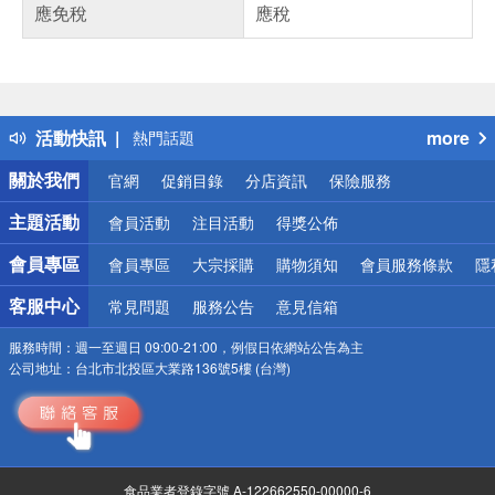
應免稅
應稅
偏遠地區配送
詐騙網頁！請小心！
得獎公告
活動快訊
more
熱門話題
銀行優惠
關於我們
官網
促銷目錄
分店資訊
保險服務
偏遠地區配送
詐騙網頁！請小心！
主題活動
會員活動
注目活動
得獎公佈
會員專區
會員專區
大宗採購
購物須知
會員服務條款
隱
客服中心
常見問題
服務公告
意見信箱
服務時間：
週一至週日 09:00-21:00，例假日依網站公告為主
公司地址：
台北市北投區大業路136號5樓 (台灣)
食品業者登錄字號 A-122662550-00000-6