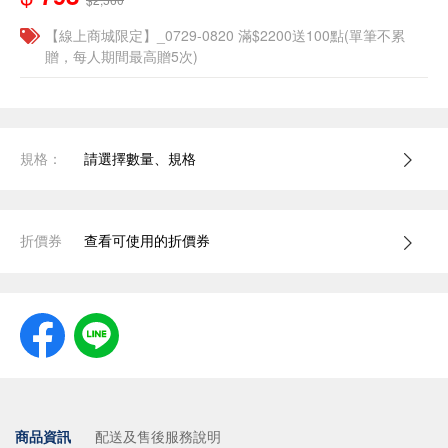
【線上商城限定】_0729-0820 滿$2200送100點(單筆不累
贈，每人期間最高贈5次)
規格：
請選擇數量、規格
折價券
查看可使用的折價券
商品資訊
配送及售後服務說明