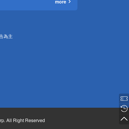
more
公告為主
rp. All Right Reserved