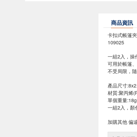
商品資訊
卡扣式帳篷夾(
109025
一組2入，操
可用於帳篷、
不受局限，隨
產品尺寸:8x2.
材質:聚丙烯(P
單個重量:18g
一組2入，顏
加購其他 偏遠