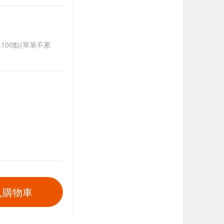
送100點(單筆不累
入購物車