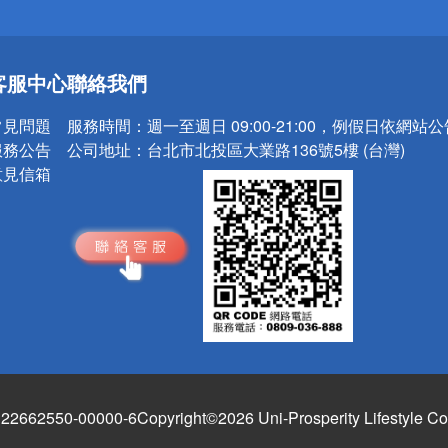
送
客服中心
聯絡我們
請小心！
常見問題
服務時間：
週一至週日 09:00-21:00，例假日依網站
服務公告
公司地址：
台北市北投區大業路136號5樓 (台灣)
意見信箱
662550-00000-6
Copyright©2026 Uni-Prosperity Lifestyle Co