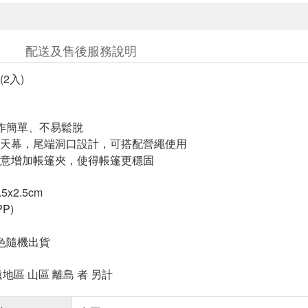
配送及售後服務說明
2入)
作簡單、不易鬆脫
天幕，尾端洞口設計，可搭配營繩使用
意增加帳篷夾，使得帳篷更穩固
5x2.5cm
P)
色隨機出貨
地區 山區 離島 者 另計