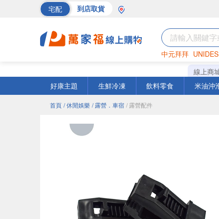
宅配
到店取貨
中元拜拜
UNIDES
巧克力
罐頭
海苔
線上商
好康主題
生鮮冷凍
飲料零食
米油沖
首頁
/ 休閒娛樂
/ 露營．車宿
/ 露營配件