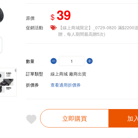
39
$
原價
促銷活動
【線上商城限定】_0729-0820 滿$2200
贈，每人期間最高贈5次)
數量
訂單類型
線上商城 廠商出貨
折價券
查看適用折價券
立即購買
加