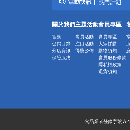
活動快訊
熱門話題
銀行優惠
偏遠地區配
關於我們
主題活動
會員專區
詐騙網頁！
官網
會員活動
會員專區
促銷目錄
注目活動
大宗採購
分店資訊
得獎公佈
購物須知
保險服務
會員服務條款
隱私權政策
退貨須知
食品業者登錄字號 A-122