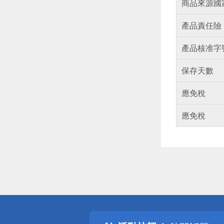
商品來源國
產品責任險
產品核准字
保存天數
應免稅
應免稅
偏遠地區配
詐騙網頁！
得獎公告