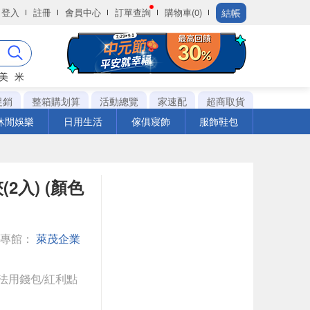
結帳
登入
註冊
會員中心
訂單查詢
購物車(0)
美
米
促銷
整箱購划算
活動總覽
家速配
超商取貨
休閒娛樂
日用生活
傢俱寢飾
服飾鞋包
(2入) (顏色
逛專館：
萊茂企業
法用錢包/紅利點