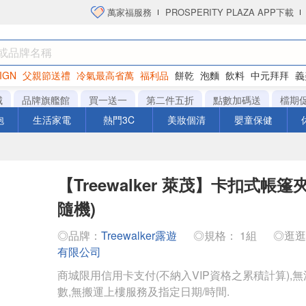
萬家福服務
PROSPERITY PLAZA APP下載
IGN
父親節送禮
冷氣最高省萬
福利品
餅乾
泡麵
飲料
中元拜拜
義
洋芋片
城
品牌旗艦館
買一送一
第二件五折
點數加碼送
檔期
泡
生活家電
熱門3C
美妝個清
嬰童保健
【Treewalker 萊茂】卡扣式帳篷夾
隨機)
◎品牌：
Treewalker露遊
◎規格： 1組
◎逛
有限公司
商城限用信用卡支付(不納入VIP資格之累積計算),無
數,無搬運上樓服務及指定日期/時間.