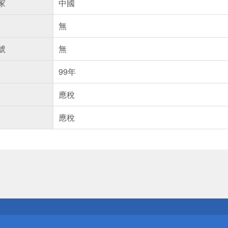
家
中國
無
號
無
99年
應稅
應稅
送
請小心！