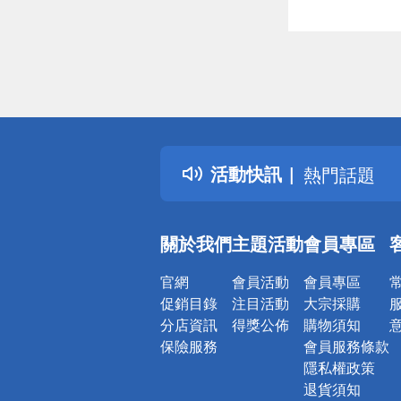
偏遠地區配
詐騙網頁！
得獎公告
活動快訊
熱門話題
銀行優惠
偏遠地區配
關於我們
主題活動
會員專區
詐騙網頁！
官網
會員活動
會員專區
促銷目錄
注目活動
大宗採購
分店資訊
得獎公佈
購物須知
保險服務
會員服務條款
隱私權政策
退貨須知