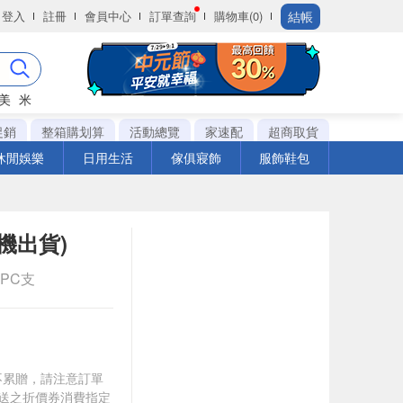
結帳
登入
註冊
會員中心
訂單查詢
購物車(0)
美
米
促銷
整箱購划算
活動總覽
家速配
超商取貨
休閒娛樂
日用生活
傢俱寢飾
服飾鞋包
機出貨)
1PC支
筆不累贈，請注意訂單
贈送之折價券消費指定