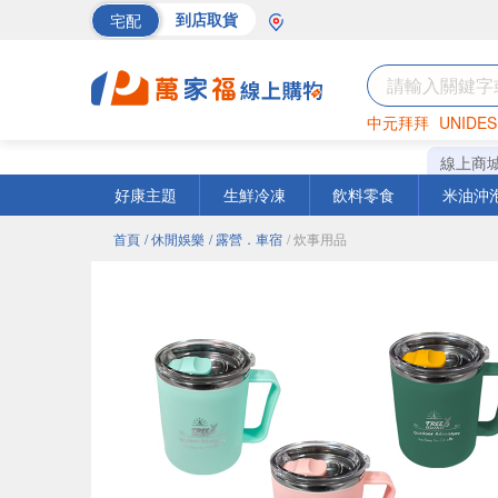
宅配
到店取貨
中元拜拜
UNIDES
海苔
巧克力
罐頭
線上商
好康主題
生鮮冷凍
飲料零食
米油沖
首頁
/ 休閒娛樂
/ 露營．車宿
/ 炊事用品