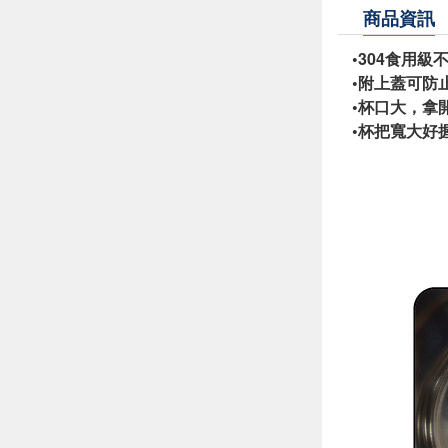
商品資訊
•304食用
•附上蓋可防
•杯口大，拿
•杯把寬大好