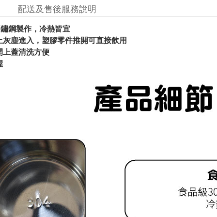
配送及售後服務說明
級不鏽鋼製作，冷熱皆宜
止灰塵進入，塑膠零件推開可直接飲用
開上蓋清洗方便
握