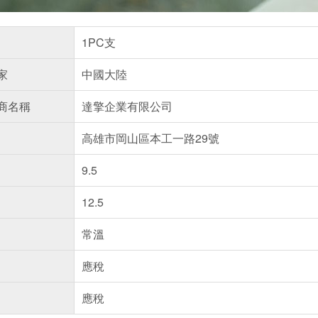
1PC支
家
中國大陸
商名稱
達擎企業有限公司
高雄市岡山區本工一路29號
9.5
12.5
常溫
應稅
應稅