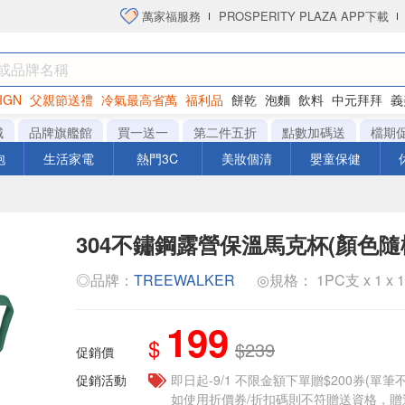
萬家福服務
PROSPERITY PLAZA APP下載
IGN
父親節送禮
冷氣最高省萬
福利品
餅乾
泡麵
飲料
中元拜拜
義
衛生紙
城
品牌旗艦館
買一送一
第二件五折
點數加碼送
檔期
泡
生活家電
熱門3C
美妝個清
嬰童保健
304不鏽鋼露營保溫馬克杯(顏色隨
◎品牌：
TREEWALKER
◎規格： 1PC支 x 1 x 
199
$
$239
促銷價
促銷活動
即日起-9/1 不限金額下單贈$200券(單
如使用折價券/折扣碼則不符贈送資格，