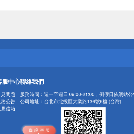
送
請小心！
送
客服中心
聯絡我們
請小心！
常見問題
服務時間：
週一至週日 09:00-21:00，例假日依網站
服務公告
公司地址：
台北市北投區大業路136號5樓 (台灣)
意見信箱