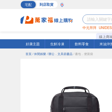
宅配
到店取貨
中元拜拜
UNIDES
巧克力
罐頭
海苔
線上商
好康主題
生鮮冷凍
飲料零食
米油沖
首頁
/ 休閒娛樂
/ 辦公．文具節慶品
/ 書包．便當袋