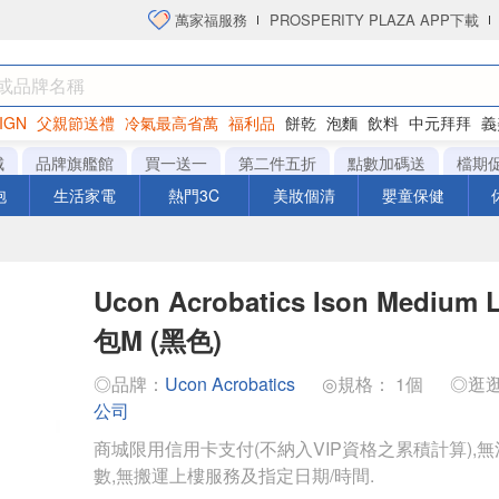
萬家福服務
PROSPERITY PLAZA APP下載
IGN
父親節送禮
冷氣最高省萬
福利品
餅乾
泡麵
飲料
中元拜拜
義
洋芋片
城
品牌旗艦館
買一送一
第二件五折
點數加碼送
檔期
泡
生活家電
熱門3C
美妝個清
嬰童保健
Ucon Acrobatics Ison Medium
包M (黑色)
◎品牌：
Ucon Acrobatics
◎規格： 1個
◎逛
公司
商城限用信用卡支付(不納入VIP資格之累積計算),無
數,無搬運上樓服務及指定日期/時間.