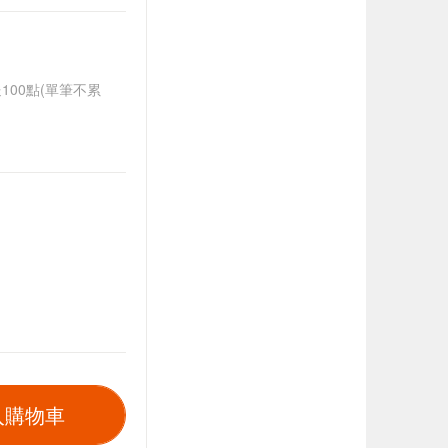
送100點(單筆不累
入購物車