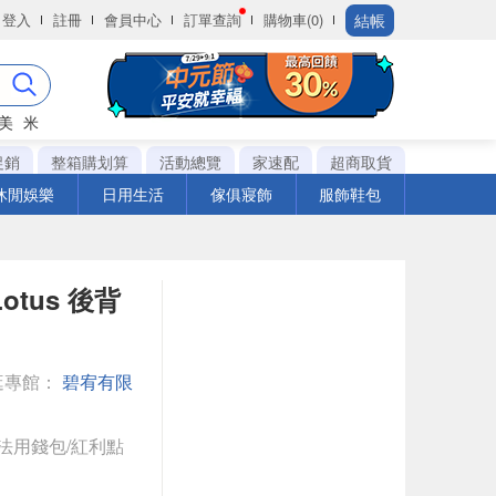
結帳
登入
註冊
會員中心
訂單查詢
購物車(0)
美
米
促銷
整箱購划算
活動總覽
家速配
超商取貨
休閒娛樂
日用生活
傢俱寢飾
服飾鞋包
 Lotus 後背
逛專館：
碧宥有限
法用錢包/紅利點