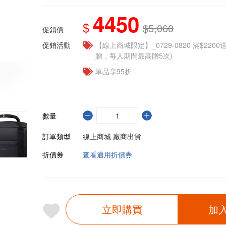
4450
$
$5,060
促銷價
促銷活動
【線上商城限定】_0729-0820 滿$2200
贈，每人期間最高贈5次)
單品享95折
數量
訂單類型
線上商城 廠商出貨
折價券
查看適用折價券
立即購買
加