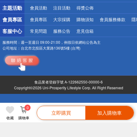
詐騙網頁！請小心！
主題活動
會員活動
注目活動
得獎公佈
會員專區
會員專區
大宗採購
購物須知
會員服務條款
隱
客服中心
常見問題
服務公告
意見信箱
服務時間：
週一至週日 09:00-21:00，例假日依網站公告為主
公司地址：
台北市北投區大業路136號5樓 (台灣)
食品業者登錄字號 A-122662550-00000-6
Copyright©2026 Uni-Prosperity Lifestyle Corp. All Right Reserved
0
立即購買
加入購物車
收藏
購物車