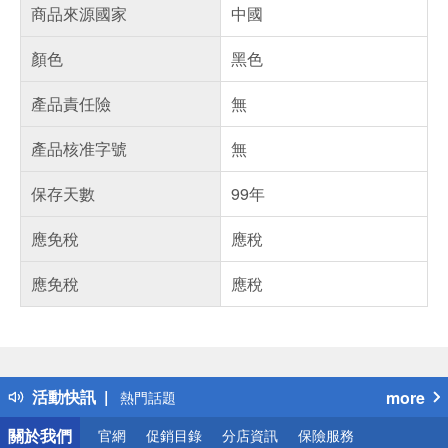
商品來源國家
中國
顏色
黑色
產品責任險
無
產品核准字號
無
保存天數
99年
應免稅
應稅
應免稅
應稅
偏遠地區配送
詐騙網頁！請小心！
得獎公告
活動快訊
more
熱門話題
銀行優惠
關於我們
官網
促銷目錄
分店資訊
保險服務
偏遠地區配送