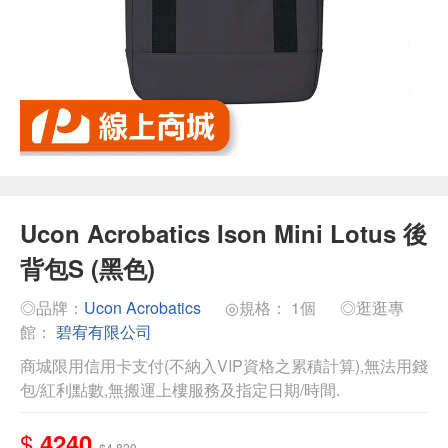
Ucon Acrobatics Ison Mini Lotus 後
背包S (黑色)
◎品牌：
Ucon Acrobatics
◎規格： 1個
◎逛逛專
館：
碧宥有限公司
商城限用信用卡支付(不納入VIP資格之累積計算),無法用錢
包/紅利點數,無搬運上樓服務及指定日期/時間.
$
4240
$4,820