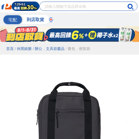
宅配
到店取貨
首頁
/ 休閒娛樂
/ 辦公．文具節慶品
/ 書包．便當袋