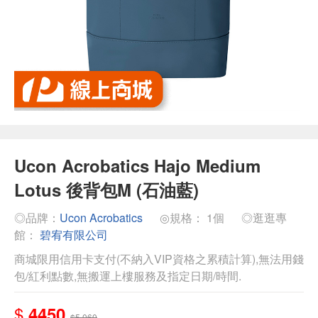
Ucon Acrobatics Hajo Medium
Lotus 後背包M (石油藍)
◎品牌：
Ucon Acrobatics
◎規格： 1個
◎逛逛專
館：
碧宥有限公司
商城限用信用卡支付(不納入VIP資格之累積計算),無法用錢
包/紅利點數,無搬運上樓服務及指定日期/時間.
$
4450
$5,060