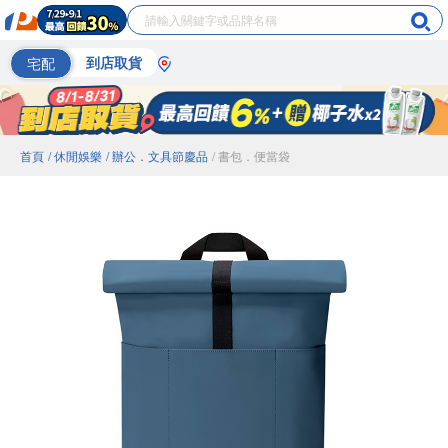
宅配
到店取貨
首頁
/ 休閒娛樂
/ 辦公．文具節慶品
/ 書包．便當袋