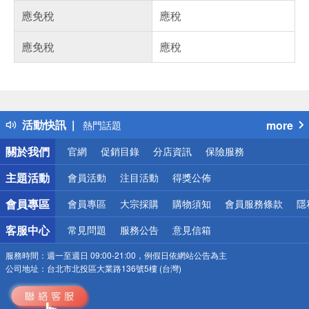
應免稅
應稅
應免稅
應稅
偏遠地區配送
詐騙網頁！請小心！
得獎公告
活動快訊
more
熱門話題
銀行優惠
關於我們
官網
促銷目錄
分店資訊
保險服務
偏遠地區配送
詐騙網頁！請小心！
主題活動
會員活動
注目活動
得獎公佈
會員專區
會員專區
大宗採購
購物須知
會員服務條款
隱
客服中心
常見問題
服務公告
意見信箱
服務時間：
週一至週日 09:00-21:00，例假日依網站公告為主
公司地址：
台北市北投區大業路136號5樓 (台灣)