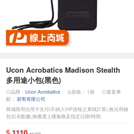
Ucon Acrobatics Madison Stealth
多用途小包(黑色)
◎品牌：
Ucon Acrobatics
◎規格： 1個
◎逛逛專
館：
碧宥有限公司
商城限用信用卡支付(不納入VIP資格之累積計算),無法用錢
包/紅利點數,無搬運上樓服務及指定日期/時間.
$
1110
$1,270