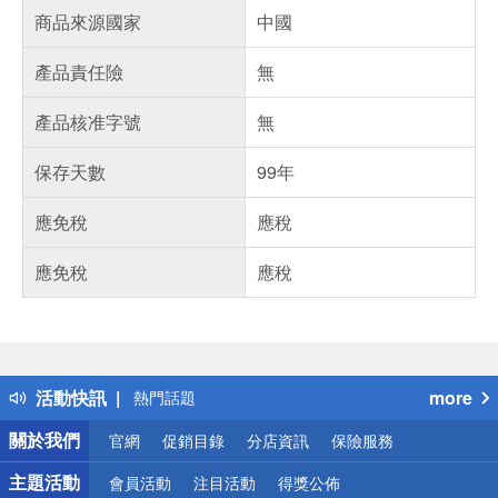
商品來源國家
中國
產品責任險
無
產品核准字號
無
保存天數
99年
應免稅
應稅
應免稅
應稅
偏遠地區配送
詐騙網頁！請小心！
得獎公告
活動快訊
more
熱門話題
銀行優惠
關於我們
官網
促銷目錄
分店資訊
保險服務
偏遠地區配送
詐騙網頁！請小心！
主題活動
會員活動
注目活動
得獎公佈