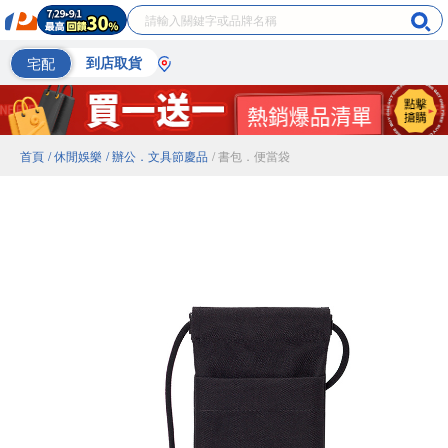
宅配
到店取貨
首頁
/ 休閒娛樂
/ 辦公．文具節慶品
/ 書包．便當袋