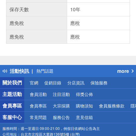
保存天數
10年
應免稅
應稅
應免稅
應稅
偏遠地區配送
詐騙網頁！請小心！
得獎公告
活動快訊
more
熱門話題
銀行優惠
關於我們
官網
促銷目錄
分店資訊
保險服務
偏遠地區配送
詐騙網頁！請小心！
主題活動
會員活動
注目活動
得獎公佈
會員專區
會員專區
大宗採購
購物須知
會員服務條款
隱
客服中心
常見問題
服務公告
意見信箱
服務時間：
週一至週日 09:00-21:00，例假日依網站公告為主
公司地址：
台北市北投區大業路136號5樓 (台灣)