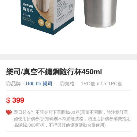
樂司/真空不鏽鋼隨行杯450ml
◎品牌：
UdiLife-樂司
◎規格： 1PC個 x 1 x 1PC個
$
399
即日起-9/1 不限金額下單贈$200券(單筆不累贈，請注意訂單
如使用折價券/折扣碼則不符贈送資格，贈送之折價券消費指定
品滿$2,000可折，不得與其他優惠活動合併使用)