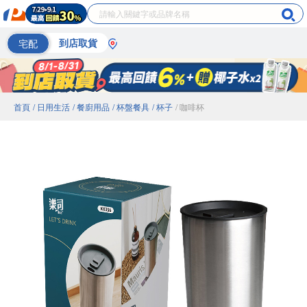
宅配
到店取貨
首頁
/ 日用生活
/ 餐廚用品
/ 杯盤餐具
/ 杯子
/ 咖啡杯