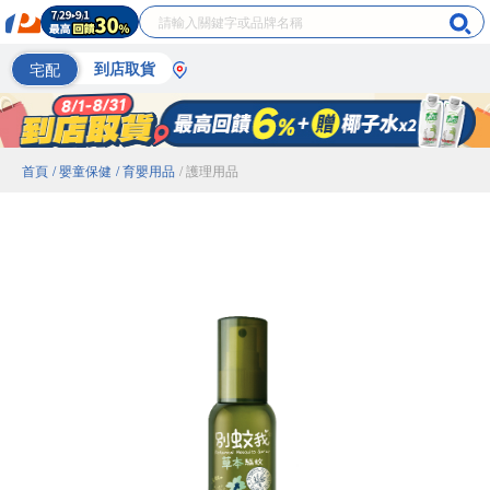
宅配
到店取貨
首頁
/ 嬰童保健
/ 育嬰用品
/ 護理用品