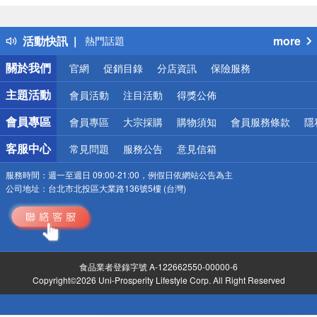
詐騙網頁！請小心！
得獎公告
活動快訊
more
熱門話題
銀行優惠
關於我們
官網
促銷目錄
分店資訊
保險服務
偏遠地區配送
詐騙網頁！請小心！
主題活動
會員活動
注目活動
得獎公佈
會員專區
會員專區
大宗採購
購物須知
會員服務條款
隱
客服中心
常見問題
服務公告
意見信箱
服務時間：
週一至週日 09:00-21:00，例假日依網站公告為主
公司地址：
台北市北投區大業路136號5樓 (台灣)
食品業者登錄字號 A-122662550-00000-6
Copyright©2026 Uni-Prosperity Lifestyle Corp. All Right Reserved