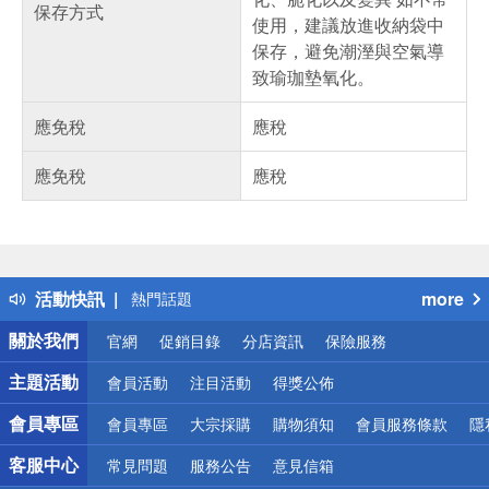
保存方式
使用，建議放進收納袋中
保存，避免潮溼與空氣導
致瑜珈墊氧化。
應免稅
應稅
應免稅
應稅
偏遠地區配送
詐騙網頁！請小心！
得獎公告
活動快訊
more
熱門話題
銀行優惠
關於我們
官網
促銷目錄
分店資訊
保險服務
偏遠地區配送
詐騙網頁！請小心！
主題活動
會員活動
注目活動
得獎公佈
會員專區
會員專區
大宗採購
購物須知
會員服務條款
隱
客服中心
常見問題
服務公告
意見信箱