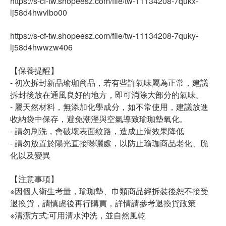
https://s-cf-tw.shopeesz.com/file/tw-11134208-7qukx-
lj58d4hwvlbo00
https://s-cf-tw.shopeesz.com/file/tw-11134208-7quky-
lj58d4hwwzw406
【保養提醒】
- 初次拆封新品瑜珈商品，若有些許氣味屬為正常，建議
拆封後放在通風良好的地方，即可消除大部分的氣味。
- 屬天然材料，無添加化學成分，如不常使用，建議放進
收納袋中保存，避免潮溼與空氣導致瑜珈墊氧化。
- 請勿刷洗，會破壞表面紋路，造成止滑效果降低
- 請勿放置於陽光直接曝曬處，以防止瑜珈商品老化、脆
化以及變異
【注意事項】
※因個人衛生考量，瑜珈墊、巾類商品經拆裝後恕不接受
退換貨，請慎慮後再行購買，詳情請參考退換貨政策
※清潔方式:可用清水沖洗，並自然風乾