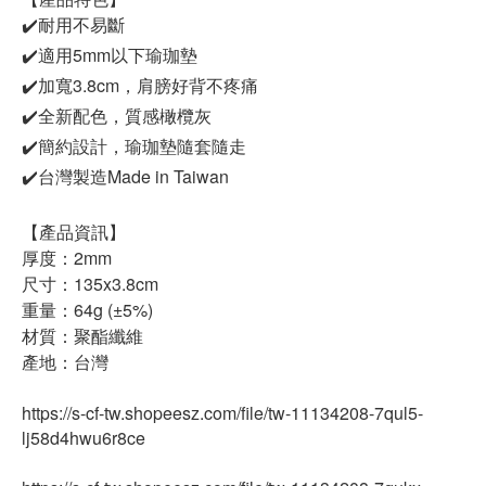
✔️耐用不易斷
✔️適用5mm以下瑜珈墊
✔️加寬3.8cm，肩膀好背不疼痛
✔️全新配色，質感橄欖灰
✔️簡約設計，瑜珈墊隨套隨走
✔️台灣製造Made in Taiwan
【產品資訊】
厚度：2mm
尺寸：135x3.8cm
重量：64g (±5%)
材質：聚酯纖維
產地：台灣
https://s-cf-tw.shopeesz.com/file/tw-11134208-7qul5-
lj58d4hwu6r8ce