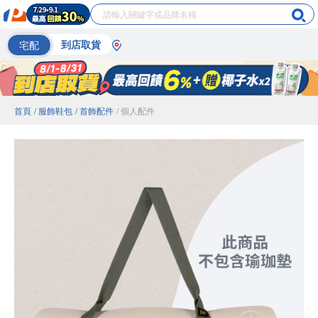
宅配
到店取貨
首頁
/ 服飾鞋包
/ 首飾配件
/ 個人配件