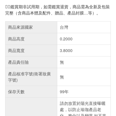
🙋‍♂️鑑賞期非試用期，如需鑑賞退貨，商品需為全新及包裝
完整（含商品本體及配件、贈品、產品封膜…等）。
商品來源國家
台灣
商品高度
0.2000
商品寬度
3.8000
產品責任險
無
產品核准字號(衛署妝廣
無
字號)
保存天數
99年
請勿放置於陽光直接曝曬
處，以防止瑜珈產品老
化、脆化以及變異 如不常