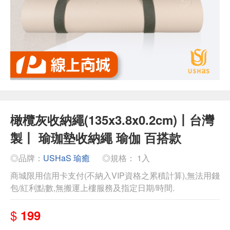
橄欖灰收納繩(135x3.8x0.2cm)丨台灣
製丨 瑜珈墊收納繩 瑜伽 百搭款
◎品牌：
USHaS 瑜癒
◎規格： 1入
商城限用信用卡支付(不納入VIP資格之累積計算),無法用錢
包/紅利點數,無搬運上樓服務及指定日期/時間.
$
199