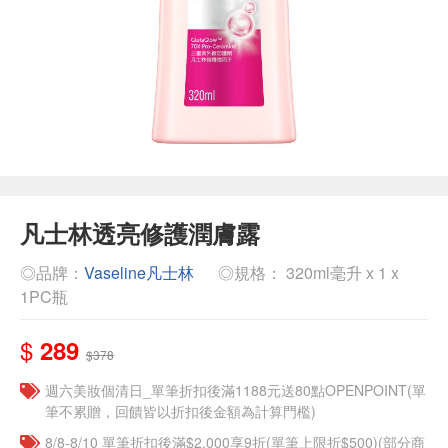
凡士林透亮修護潤膚露
◎品牌：
Vaseline凡士林
◎規格： 320ml毫升 x 1 x
1PC瓶
$
289
$378
週六美妝個清日_單筆折扣後滿1188元送80點OPENPOINT(單
筆不累贈，回饋皆以折扣後金額為計算門檻)
8/8-8/10 單筆折扣後滿$2,000享9折(單筆上限折$500)(部分商