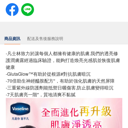
商品資訊
配送及售後服務說明
​-凡士林致力於讓每個人都擁有健康的肌膚,我們的透亮修
護潤膚露經過臨床驗證，能夠打造煥亮光感肌並恢復肌膚
健康
-GlutaGlow™有助於從根源#對抗肌膚暗沉
-70倍助生神經醯胺配方''，有助於強化肌膚的天然屏障
-三重紫外線防護劑能抵禦日曬傷害,防止肌膚變得暗沉
-7天肌膚亮一階*，質地清爽不黏膩