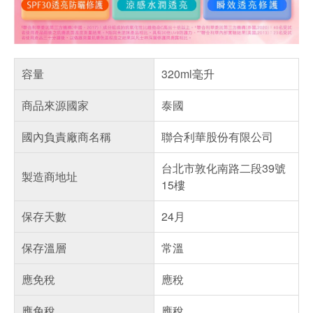
容量
320ml毫升
商品來源國家
泰國
國內負責廠商名稱
聯合利華股份有限公司
台北市敦化南路二段39號
製造商地址
15樓
保存天數
24月
保存溫層
常溫
應免稅
應稅
應免稅
應稅