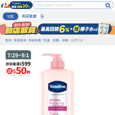
宅配
到店取貨
首頁
/ 美妝個清
/ 美妝保養
/ 乳液．防曬．保養
/ 身體乳液