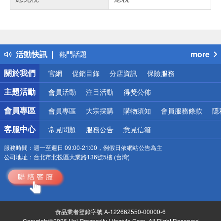
偏遠地區配送
詐騙網頁！請小心！
得獎公告
活動快訊
more
熱門話題
銀行優惠
關於我們
官網
促銷目錄
分店資訊
保險服務
偏遠地區配送
詐騙網頁！請小心！
主題活動
會員活動
注目活動
得獎公佈
會員專區
會員專區
大宗採購
購物須知
會員服務條款
隱
客服中心
常見問題
服務公告
意見信箱
服務時間：
週一至週日 09:00-21:00，例假日依網站公告為主
公司地址：
台北市北投區大業路136號5樓 (台灣)
食品業者登錄字號 A-122662550-00000-6
Copyright©2026 Uni-Prosperity Lifestyle Corp. All Right Reserved