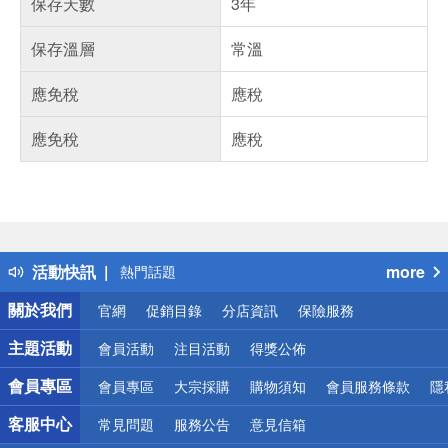
保存天數
3年
保存溫層
常溫
應免稅
應稅
應免稅
應稅
偏遠地區配送
詐騙網頁！請小心！
得獎公告
活動快訊
more
熱門話題
銀行優惠
關於我們
官網
促銷目錄
分店資訊
保險服務
偏遠地區配送
詐騙網頁！請小心！
主題活動
會員活動
注目活動
得獎公佈
會員專區
會員專區
大宗採購
購物須知
會員服務條款
隱
客服中心
常見問題
服務公告
意見信箱