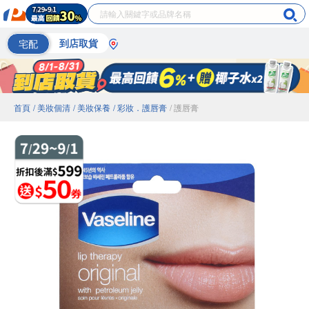
宅配
到店取貨
首頁
/ 美妝個清
/ 美妝保養
/ 彩妝．護唇膏
/ 護唇膏