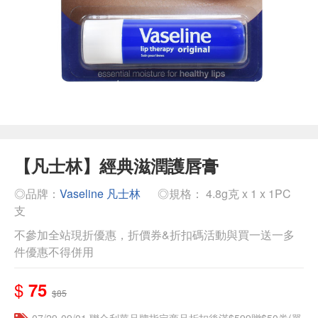
【凡士林】經典滋潤護唇膏
◎品牌：
Vaseline 凡士林
◎規格： 4.8g克 x 1 x 1PC
支
不參加全站現折優惠，折價券&折扣碼活動與買一送一多
件優惠不得併用
$
75
$85