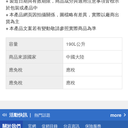
※ 製造日期與有效期限，商品成分與適用注意事項皆標示
於包裝或產品中
※ 本產品網頁因拍攝關係，圖檔略有差異，實際以廠商出
貨為主
※ 本產品文案若有變動敬請參照實際商品為準
容量
190L公升
商品來源國家
中國大陸
應免稅
應稅
應免稅
應稅
偏遠地區配送
詐騙網頁！請小心！
得獎公告
活動快訊
more
熱門話題
銀行優惠
關於我們
官網
促銷目錄
分店資訊
保險服務
偏遠地區配送