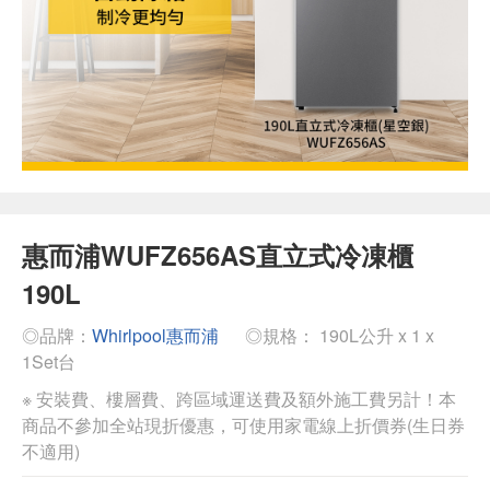
惠而浦WUFZ656AS直立式冷凍櫃
190L
◎品牌：
Whirlpool惠而浦
◎規格： 190L公升 x 1 x
1Set台
※ 安裝費、樓層費、跨區域運送費及額外施工費另計！本
商品不參加全站現折優惠，可使用家電線上折價券(生日券
不適用)