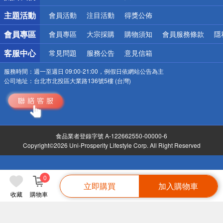
詐騙網頁！請小心！
主題活動
會員活動
注目活動
得獎公佈
會員專區
會員專區
大宗採購
購物須知
會員服務條款
隱
客服中心
常見問題
服務公告
意見信箱
服務時間：
週一至週日 09:00-21:00，例假日依網站公告為主
公司地址：
台北市北投區大業路136號5樓 (台灣)
食品業者登錄字號 A-122662550-00000-6
Copyright©2026 Uni-Prosperity Lifestyle Corp. All Right Reserved
0
立即購買
加入購物車
收藏
購物車