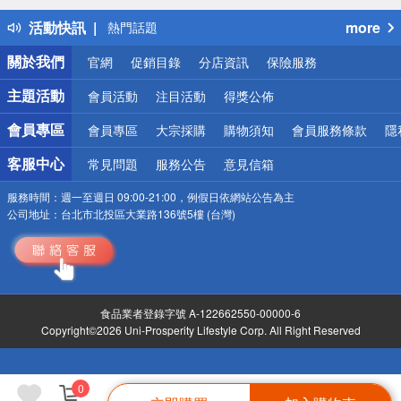
得獎公告
活動快訊
more
熱門話題
銀行優惠
關於我們
官網
促銷目錄
分店資訊
保險服務
偏遠地區配送
詐騙網頁！請小心！
主題活動
會員活動
注目活動
得獎公佈
會員專區
會員專區
大宗採購
購物須知
會員服務條款
隱
客服中心
常見問題
服務公告
意見信箱
服務時間：
週一至週日 09:00-21:00，例假日依網站公告為主
公司地址：
台北市北投區大業路136號5樓 (台灣)
食品業者登錄字號 A-122662550-00000-6
Copyright©2026 Uni-Prosperity Lifestyle Corp. All Right Reserved
0