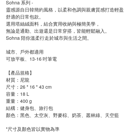
Sohna 系列 -
靈感源自日韓簡約風格，以柔和色調與親膚質感打造輕盈
舒適的日常包款。
選用塔絲絨面料，結合實用收納與極簡美學，
無論是通勤、出遊還是日常穿搭，皆能輕鬆融入。
Sohna 陪你溫柔行走於城市與生活之間。
城市、戶外都適用
可放平板、13-16 吋筆電
【產品規格】
材質：尼龍
尺寸：26 * 16 * 43 cm
容量：18 L
重量：400 g
結構：健身包、旅行包
顏色：黑色、太空灰、野麥棕、奶茶、叢林綠、天空藍
*尺寸及顏色皆以實物為準