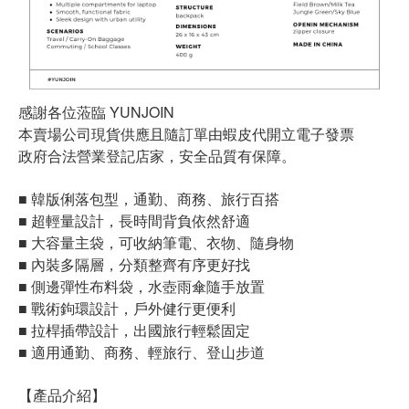
感謝各位蒞臨 YUNJOIN
本賣場公司現貨供應且隨訂單由蝦皮代開立電子發票
政府合法營業登記店家，安全品質有保障。
■ 韓版俐落包型，通勤、商務、旅行百搭
■ 超輕量設計，長時間背負依然舒適
■ 大容量主袋，可收納筆電、衣物、隨身物
■ 內裝多隔層，分類整齊有序更好找
■ 側邊彈性布料袋，水壺雨傘隨手放置
■ 戰術鉤環設計，戶外健行更便利
■ 拉桿插帶設計，出國旅行輕鬆固定
■ 適用通勤、商務、輕旅行、登山步道
【產品介紹】