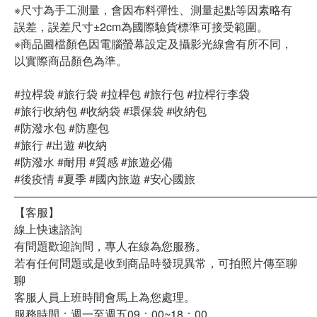
※尺寸為手工測量，會因布料彈性、測量起點等因素略有
誤差，誤差尺寸±2cm為國際驗貨標準可接受範圍。
※商品圖檔顏色因電腦螢幕設定及攝影光線會有所不同，
以實際商品顏色為準。
#拉桿袋 #旅行袋 #拉桿包 #旅行包 #拉桿行李袋
#旅行收納包 #收納袋 #環保袋 #收納包
#防潑水包 #防塵包
#旅行 #出遊 #收納
#防潑水 #耐用 #質感 #旅遊必備
#後疫情 #夏季 #國內旅遊 #安心國旅
──────────────────────────────────────
【客服】
線上快速諮詢
有問題歡迎詢問，專人在線為您服務。
若有任何問題或是收到商品時發現異常，可拍照片傳至聊
聊
客服人員上班時間會馬上為您處理。
服務時間：週一至週五09：00~18：00