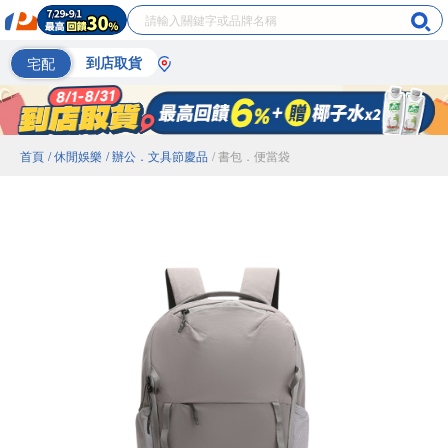
宅配
到店取貨
首頁
/ 休閒娛樂
/ 辦公．文具節慶品
/ 書包．便當袋