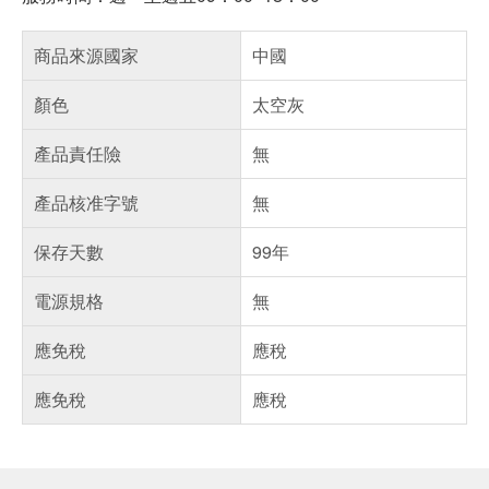
商品來源國家
中國
顏色
太空灰
產品責任險
無
產品核准字號
無
保存天數
99年
電源規格
無
應免稅
應稅
應免稅
應稅
偏遠地區配送
詐騙網頁！請小心！