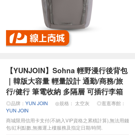
【YUNJOIN】Sohna 輕野漫行後背包
｜韓版大容量 輕量設計 通勤/商務/旅
行/健行 筆電收納 多隔層 可插行李箱
◎品牌：
YUN JOIN
◎規格： 太空灰
◎逛逛專館：
YUN JOIN
商城限用信用卡支付(不納入VIP資格之累積計算),無法用錢
包/紅利點數,無搬運上樓服務及指定日期/時間.