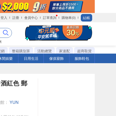
結帳
登入
註冊
會員中心
訂單查詢
購物車(0)
米
促銷
整箱購划算
活動總覽
家速配
超商取貨
休閒娛樂
日用生活
傢俱寢飾
服飾鞋包
-酒紅色 郵
專館：
YUN