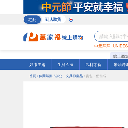
宅配
到店取貨
中元拜拜
UNIDES
巧克力
罐頭
咖啡
線上商
好康主題
生鮮冷凍
飲料零食
米油沖
首頁
/ 休閒娛樂
/ 辦公．文具節慶品
/ 書包．便當袋