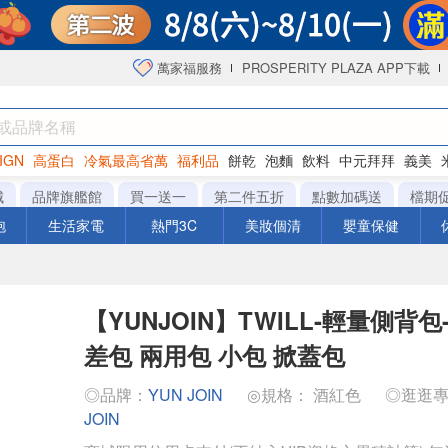
萬家福服務
PROSPERITY PLAZA APP下載
IGN
高蛋白
冷氣最高省萬
福利品
餅乾
泡麵
飲料
中元拜拜
義美
海苔
城
品牌旗艦館
買一送一
第二件五折
點數加碼送
檔期
泡
生活家電
熱門3C
美妝個清
嬰童保健
【YUNJOIN】TWILL-輕量側背包
差包 兩用包 小包 掀蓋包
◎品牌：
YUN JOIN
◎規格： 酒紅色
◎逛逛
JOIN