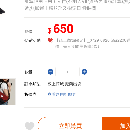
商城限用信用卡支付(不納入VIP資格之累積計算),無
數,無搬運上樓服務及指定日期/時間.
650
$
原價
促銷活動
【線上商城限定】_0729-0820 滿$2200
贈，每人期間最高贈5次)
數量
訂單類型
線上商城 廠商出貨
折價券
查看適用折價券
立即購買
加