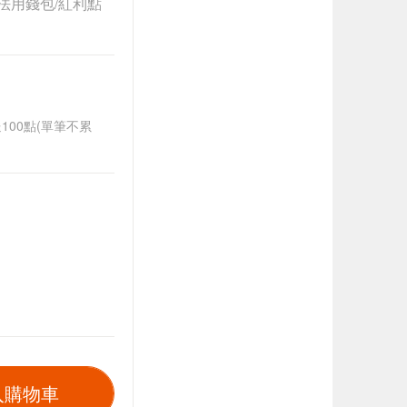
法用錢包/紅利點
送100點(單筆不累
入購物車