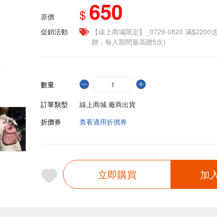
650
$
原價
促銷活動
【線上商城限定】_0729-0820 滿$2200
贈，每人期間最高贈5次)
數量
訂單類型
線上商城 廠商出貨
折價券
查看適用折價券
立即購買
加