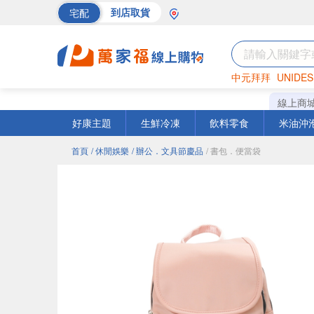
宅配
到店取貨
中元拜拜
UNIDES
巧克力
罐頭
海苔
線上商
好康主題
生鮮冷凍
飲料零食
米油沖
首頁
/ 休閒娛樂
/ 辦公．文具節慶品
/ 書包．便當袋