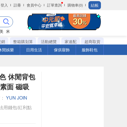
結帳
登入
註冊
會員中心
訂單查詢
購物車(0)
美
米
促銷
整箱購划算
活動總覽
家速配
超商取貨
休閒娛樂
日用生活
傢俱寢飾
服飾鞋包
粉色 休閒背包
全素面 磁吸
館：
YUN JOIN
法用錢包/紅利點