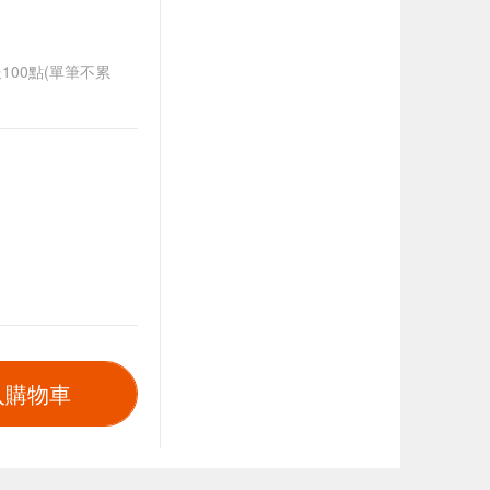
送100點(單筆不累
入購物車