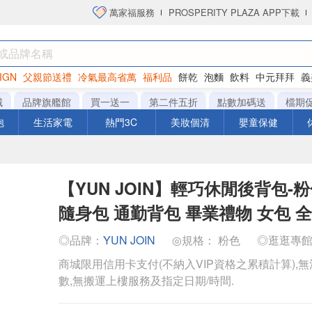
萬家福服務
PROSPERITY PLAZA APP下載
IGN
父親節送禮
冷氣最高省萬
福利品
餅乾
泡麵
飲料
中元拜拜
義
洋芋片
城
品牌旗艦館
買一送一
第二件五折
點數加碼送
檔期
泡
生活家電
熱門3C
美妝個清
嬰童保健
【YUN JOIN】輕巧休閒後背包-
隨身包 通勤背包 畢業禮物 女包 
◎品牌：
YUN JOIN
◎規格： 粉色
◎逛逛專
商城限用信用卡支付(不納入VIP資格之累積計算),無
數,無搬運上樓服務及指定日期/時間.