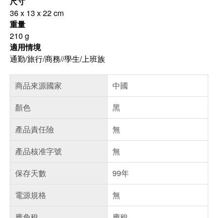
尺寸
36 x 13 x 22 cm
重量
210 g
適用情境
通勤/旅行/商務//學生/上班族
商品來源國家
中國
顏色
黑
產品責任險
無
產品核准字號
無
保存天數
99年
電源規格
無
應免稅
應稅