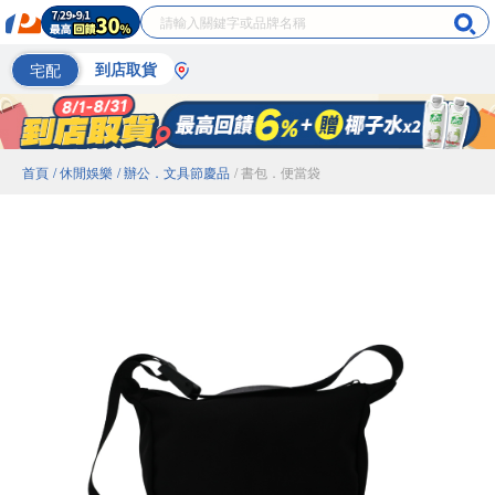
宅配
到店取貨
首頁
/ 休閒娛樂
/ 辦公．文具節慶品
/ 書包．便當袋