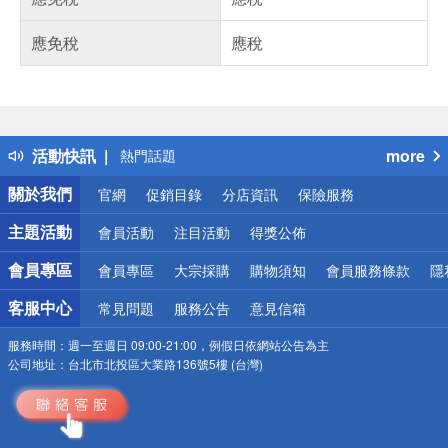
應免稅
應稅
偏遠地區配送
詐騙網頁！請小心！
得獎公告
活動快訊
more
熱門話題
銀行優惠
關於我們
官網
促銷目錄
分店資訊
保險服務
偏遠地區配送
詐騙網頁！請小心！
主題活動
會員活動
注目活動
得獎公佈
會員專區
會員專區
大宗採購
購物須知
會員服務條款
隱
客服中心
常見問題
服務公告
意見信箱
服務時間：
週一至週日 09:00-21:00，例假日依網站公告為主
公司地址：
台北市北投區大業路136號5樓 (台灣)