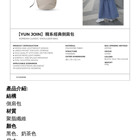
產品介紹:
結構
側肩包
材質
聚脂纖維
顏色
黑色、奶茶色