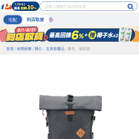
宅配
到店取貨
首頁
/ 休閒娛樂
/ 辦公．文具節慶品
/ 書包．便當袋