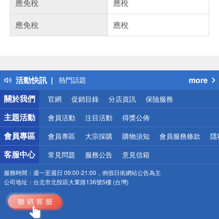
應免稅
應稅
應免稅
應稅
偏遠地區配送
詐騙網頁！請小心！
得獎公告
活動快訊
more
熱門話題
銀行優惠
關於我們
官網
促銷目錄
分店資訊
保險服務
偏遠地區配送
詐騙網頁！請小心！
主題活動
會員活動
注目活動
得獎公佈
會員專區
會員專區
大宗採購
購物須知
會員服務條款
隱
客服中心
常見問題
服務公告
意見信箱
服務時間：
週一至週日 09:00-21:00，例假日依網站公告為主
公司地址：
台北市北投區大業路136號5樓 (台灣)