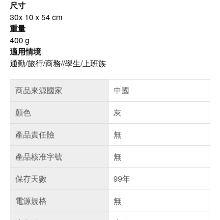
尺寸
30x 10 x 54 cm
重量
400 g
適用情境
通勤/旅行/商務//學生/上班族
商品來源國家
中國
顏色
灰
產品責任險
無
產品核准字號
無
保存天數
99年
電源規格
無