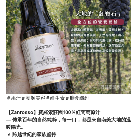
＃果汁＃養顏美容＃維生素＃膳食纖維
【Zanrosso】贊羅索莊園100％紅葡萄原汁
— 傳承百年的自然純粹，每一口，都是來自南美大地的溫
暖陽光。
🍷 跨越世紀的家族堅持