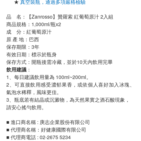
★
真空裝瓶，通過多項嚴格檢驗
品 名：【Zanrosso】贊羅索 紅葡萄原汁 2入組
商品規格：1,000ml/瓶x2
成 分：紅葡萄原汁
原 產 地：巴西
保存期限：3年
有效日期：標示於瓶身
保存方式：開瓶後需冷藏，並於10天內飲用完畢
飲用建議
：
1、每日建議飲用量為 100ml~200ml。
2、可直接飲用感受濃郁果香，或依個人喜好加入冰塊、
氣泡水稀釋，風味更佳。
3、瓶底若有結晶或沉澱物，為天然果實之酒石酸現象，
請安心搖勻飲用。
■ 進口商名稱 : 庚志企業股份有限公司
■ 代理商名稱：好健康國際有限公司
■ 代理商電話 : 02-
2675 5234