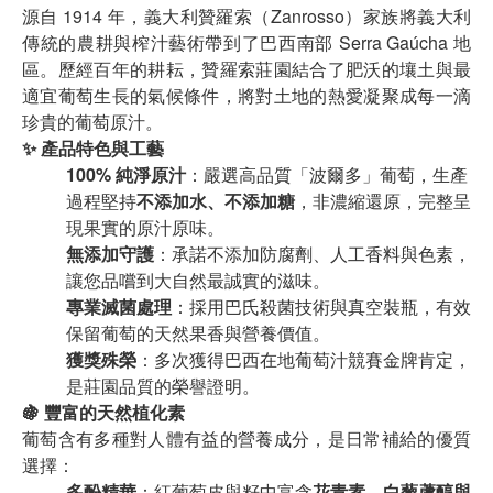
源自 1914 年，義大利贊羅索（Zanrosso）家族將義大利
傳統的農耕與榨汁藝術帶到了巴西南部 Serra Gaúcha 地
區。歷經百年的耕耘，贊羅索莊園結合了肥沃的壤土與最
適宜葡萄生長的氣候條件，將對土地的熱愛凝聚成每一滴
珍貴的葡萄原汁。
✨ 產品特色與工藝
100% 純淨原汁
：嚴選高品質「波爾多」葡萄，生產
過程堅持
不添加水、不添加糖
，非濃縮還原，完整呈
現果實的原汁原味。
無添加守護
：承諾不添加防腐劑、人工香料與色素，
讓您品嚐到大自然最誠實的滋味。
專業滅菌處理
：採用巴氏殺菌技術與真空裝瓶，有效
保留葡萄的天然果香與營養價值。
獲獎殊榮
：多次獲得巴西在地葡萄汁競賽金牌肯定，
是莊園品質的榮譽證明。
🍇 豐富的天然植化素
葡萄含有多種對人體有益的營養成分，是日常補給的優質
選擇：
多酚精華
：紅葡萄皮與籽中富含
花青素、白藜蘆醇與