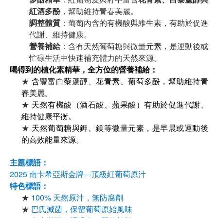
紅酒多酚
，幫助維持青春美麗。
調整體質
：葡萄內含的有機酸與維生素，有助於促進
代謝、維持健康。
營養補給
：含有天然葡萄糖與微量元素，是運動後或
忙碌生活中快速補充體力的天然來源。
喝得到的植化素精華，全方位的營養補給：
★
含豐富白藜蘆醇、花青素、葡萄多酚，幫助維持青
春美麗。
★
天然有機酸（酒石酸、蘋果酸）有助於促進代謝、
維持健康平衡。
★
天然葡萄糖與鉀、鎂等微量元素，是早晨或運動後
的高效能量來源。
主題標語：
2025 南卡希亞斯金牌—頂級紅葡萄原汁
特色標語：
★
100% 天然原汁，無防腐劑
★
巴氏滅菌，保留葡萄原始風味