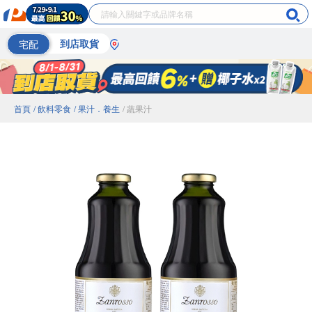
宅配
到店取貨
首頁
/ 飲料零食
/ 果汁．養生
/ 蔬果汁