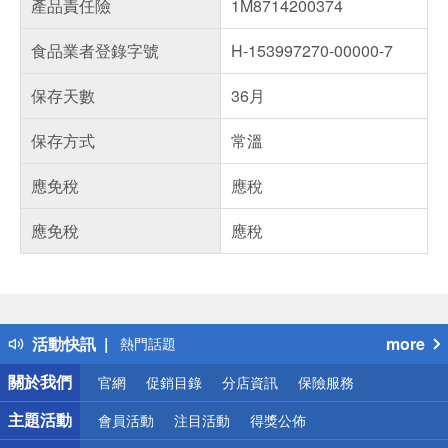
產品責任險
1M8714200374
食品業者登錄字號
H-153997270-00000-7
保存天數
36月
保存方式
常溫
應免稅
應稅
應免稅
應稅
偏遠地區配送
詐騙網頁！請小心！
得獎公告
活動快訊
more
熱門話題
銀行優惠
關於我們
官網
促銷目錄
分店資訊
保險服務
偏遠地區配送
詐騙網頁！請小心！
主題活動
會員活動
注目活動
得獎公佈