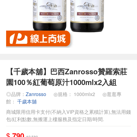
【千歲本舖】巴西Zanrosso贊羅索莊
園100％紅葡萄原汁1000mlx2入組
◎品牌：
Zanrosso
◎規格： 1000mlx2
◎逛逛專
館：
千歲本舖
商城限用信用卡支付(不納入VIP資格之累積計算),無法用錢
包/紅利點數,無搬運上樓服務及指定日期/時間.
$
790
$2,580