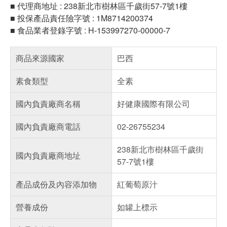
■ 代理商地址 : 238新北市樹林區千歲街57-7號1樓
■ 投保產品責任險字號 : 1M8714200374
■ 食品業者登錄字號 : H-153997270-00000-7
商品來源國家
巴西
素食類型
全素
國內負責廠商名稱
好健康國際有限公司
國內負責廠商電話
02-26755234
238新北市樹林區千歲街
國內負責廠商地址
57-7號1樓
產品成份及內容添加物
紅葡萄原汁
營養成份
如罐上標示