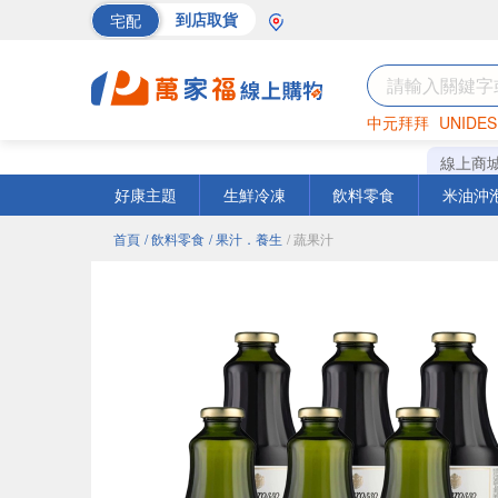
宅配
到店取貨
中元拜拜
UNIDES
海苔
巧克力
罐頭
線上商
好康主題
生鮮冷凍
飲料零食
米油沖
首頁
/ 飲料零食
/ 果汁．養生
/ 蔬果汁