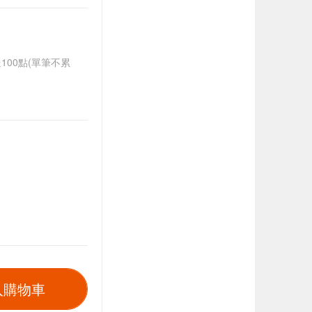
送100點(單筆不累
入購物車