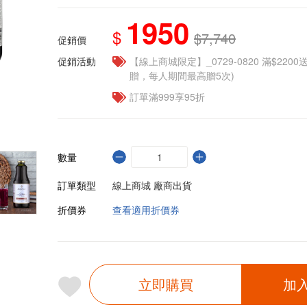
1950
$
$7,740
促銷價
促銷活動
【線上商城限定】_0729-0820 滿$2200
贈，每人期間最高贈5次)
訂單滿999享95折
數量
訂單類型
線上商城 廠商出貨
折價券
查看適用折價券
立即購買
加