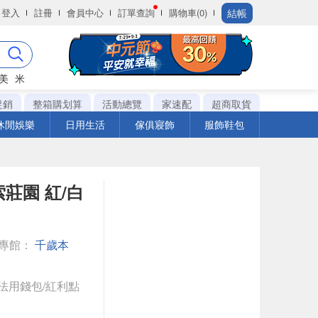
結帳
登入
註冊
會員中心
訂單查詢
購物車(0)
美
米
促銷
整箱購划算
活動總覽
家速配
超商取貨
休閒娛樂
日用生活
傢俱寢飾
服飾鞋包
索莊園 紅/白
專館：
千歲本
法用錢包/紅利點