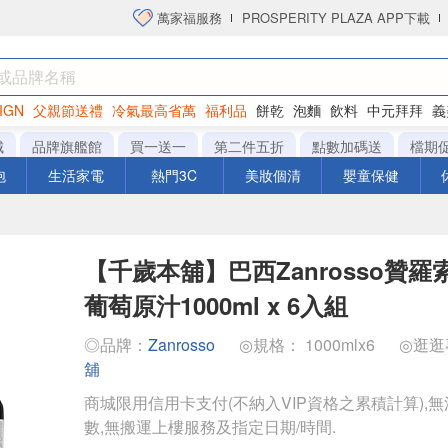
萬家福服務
PROSPERITY PLAZA APP下載
IGN
父親節送禮
冷氣最高省萬
福利品
餅乾
泡麵
飲料
中元拜拜
義
衛生紙
城
品牌旗艦館
買一送一
第二件五折
點數加碼送
檔期
泡
生活家電
熱門3C
美妝個清
嬰童保健
【千歲本舖】巴西Zanrosso贊羅
葡萄原汁1000ml x 6入組
◎品牌：
Zanrosso
◎規格： 1000mlx6
◎逛逛
舖
商城限用信用卡支付(不納入VIP資格之累積計算),無
數,無搬運上樓服務及指定日期/時間.